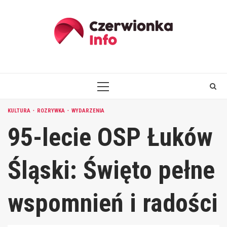
Skip
to
content
PRIMARY
MENU
KULTURA
ROZRYWKA
WYDARZENIA
95-lecie OSP Łuków
Śląski: Święto pełne
wspomnień i radości