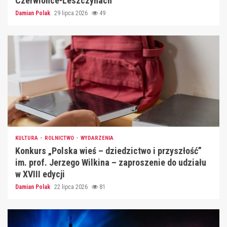
Czerwionce-Leszczynach
Damian Polak
29 lipca 2026
49
KULTURA
ROLNICTWO
WYDARZENIA
Konkurs „Polska wieś – dziedzictwo i przyszłość”
im. prof. Jerzego Wilkina – zaproszenie do udziału
w XVIII edycji
Damian Polak
22 lipca 2026
81