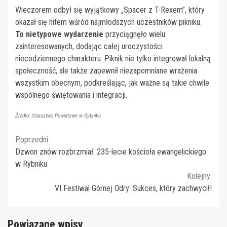
Wieczorem odbył się wyjątkowy „Spacer z T-Rexem”, który
okazał się hitem wśród najmłodszych uczestników pikniku.
To nietypowe wydarzenie
przyciągnęło wielu
zainteresowanych, dodając całej uroczystości
niecodziennego charakteru. Piknik nie tylko integrował lokalną
społeczność, ale także zapewnił niezapomniane wrażenia
wszystkim obecnym, podkreślając, jak ważne są takie chwile
wspólnego świętowania i integracji.
Źródło: Starostwo Powiatowe w Rybniku
Continue
Poprzedni:
Dzwon znów rozbrzmiał: 235-lecie kościoła ewangelickiego
Reading
w Rybniku
Kolejny:
VI Festiwal Górnej Odry: Sukces, który zachwycił!
Powiązane wpisy