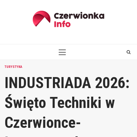
Skip
to
content
PRIMARY
MENU
TURYSTYKA
INDUSTRIADA 2026:
Święto Techniki w
Czerwionce-