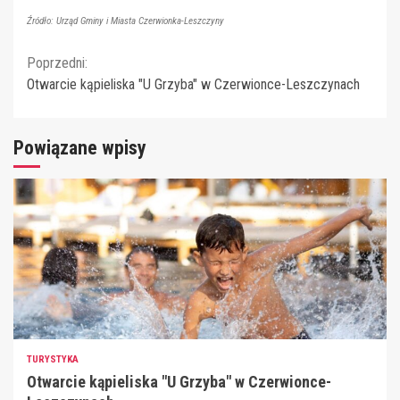
Źródło: Urząd Gminy i Miasta Czerwionka-Leszczyny
Continue
Poprzedni:
Otwarcie kąpieliska "U Grzyba" w Czerwionce-Leszczynach
Reading
Powiązane wpisy
TURYSTYKA
Otwarcie kąpieliska "U Grzyba" w Czerwionce-