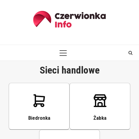
Skip
to
content
PRIMARY
MENU
Sieci handlowe
Biedronka
Żabka