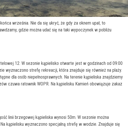
końca września. Nie da się ukryć, że gdy za oknem upał, to
awdzamy, gdzie można udać się na taki wypoczynek w pobliżu
otelowej 12. W sezonie kąpielisko otwarte jest w godzinach od 09:00
ie wyznaczono strefę rekreacji, która znajduje się również na plaży.
stępne dla osób niepełnosprawnych. Na terenie kąpieliska znajdziemy
iczów czuwa ratownik WOPR. Na kąpielisku Kamień obowiązuje zakaz
ugość linii brzegowej kąpieliska wynosi 50m. W sezonie można
Na kąpielisku wyznaczono specjalną strefę w wodzie. Znajduje się