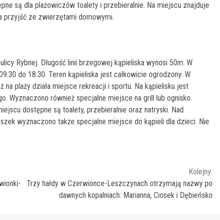
pne są dla plażowiczów toalety i przebieralnie. Na miejscu znajduje
na przyjść ze zwierzętami domowymi.
ulicy Rybnej. Długość linii brzegowej kąpieliska wynosi 50m. W
:30 do 18:30. Teren kąpieliska jest całkowicie ogrodzony. W
na plaży działa miejsce rekreacji i sportu. Na kąpielisku jest
 Wyznaczono również specjalne miejsce na grill lub ognisko.
jscu dostępne są toalety, przebieralnie oraz natryski. Nad
zek wyznaczono także specjalne miejsce do kąpieli dla dzieci. Nie
Kolejny:
wionki-
Trzy hałdy w Czerwionce-Leszczynach otrzymają nazwy po
dawnych kopalniach: Marianna, Ciosek i Dębieńsko