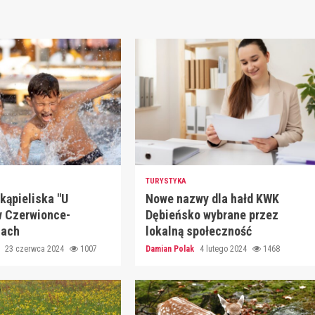
TURYSTYKA
kąpieliska "U
Nowe nazwy dla hałd KWK
w Czerwionce-
Dębieńsko wybrane przez
nach
lokalną społeczność
k
23 czerwca 2024
1007
Damian Polak
4 lutego 2024
1468