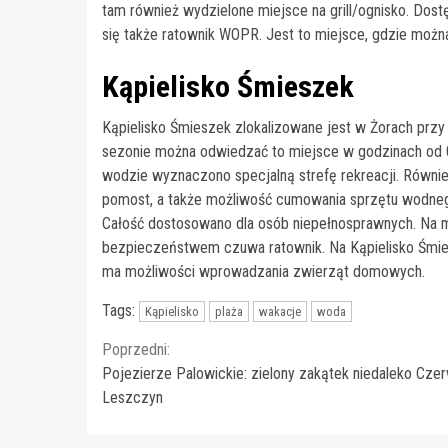
tam również wydzielone miejsce na grill/ognisko. Dostę
się także ratownik WOPR. Jest to miejsce, gdzie moż
Kąpielisko Śmieszek
Kąpielisko Śmieszek zlokalizowane jest w Żorach przy 
sezonie można odwiedzać to miejsce w godzinach od 09
wodzie wyznaczono specjalną strefę rekreacji. Również 
pomost, a także możliwość cumowania sprzętu wodnego.
Całość dostosowano dla osób niepełnosprawnych. Na mie
bezpieczeństwem czuwa ratownik. Na Kąpielisko Śmies
ma możliwości wprowadzania zwierząt domowych.
Tags:
Kąpielisko
plaża
wakacje
woda
Continue
Poprzedni:
Pojezierze Palowickie: zielony zakątek niedaleko Czer
Reading
Leszczyn