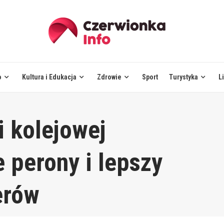
o
Kultura i Edukacja
Zdrowie
Sport
Turystyka
L
 kolejowej
 perony i lepszy
erów