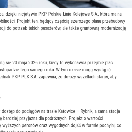
, dzięki inicjatywie PKP Polskie Linie Kolejowe S.A., która ma na
mobilności. Projekt ten, będący częścią szerszego planu przebudowy
tacji do potrzeb takich pasażerów, ale także gruntowną modernizację
ną się 20 maja 2026 roku, kiedy to wykonawca przejmie plac
istopadzie tego samego roku. W tym czasie mogą wystąpić
ednak PKP PLK S.A. zapewnia, że dołoży wszelkich starań, aby
w
 dostęp do pociągów na trasie Katowice – Rybnik, a sama stacja
się bardziej przyjazna dla podróżnych. Projekt o wartości
ę wyższych peronów oraz wygodnych dojść w formie pochylni, co