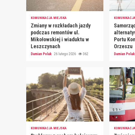
KOMUNIKACJA MIEJSKA
KOMUNIKACJA
Zmiany w rozkładach jazdy
Samorząd
podczas remontów ul.
alternaty
Mikołowskiej i wiaduktu w
Portu Ko
Leszczynach
Orzeszu
Damian Polak
26 lutego 2026
362
Damian Pola
KOMUNIKACJA MIEJSKA
KOMUNIKACJA