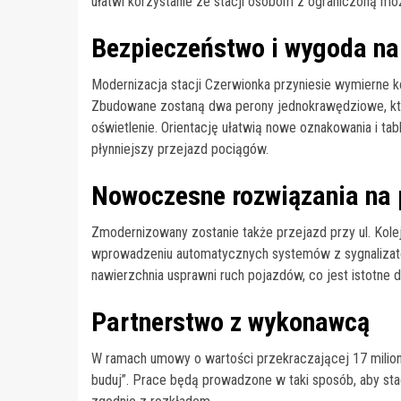
ułatwi korzystanie ze stacji osobom z ograniczoną moż
Bezpieczeństwo i wygoda na
Modernizacja stacji Czerwionka przyniesie wymierne k
Zbudowane zostaną dwa perony jednokrawędziowe, któ
oświetlenie. Orientację ułatwią nowe oznakowania i ta
płynniejszy przejazd pociągów.
Nowoczesne rozwiązania na 
Zmodernizowany zostanie także przejazd przy ul. Kole
wprowadzeniu automatycznych systemów z sygnalizator
nawierzchnia usprawni ruch pojazdów, co jest istotne 
Partnerstwo z wykonawcą
W ramach umowy o wartości przekraczającej 17 milionów
buduj”. Prace będą prowadzone w taki sposób, aby sta