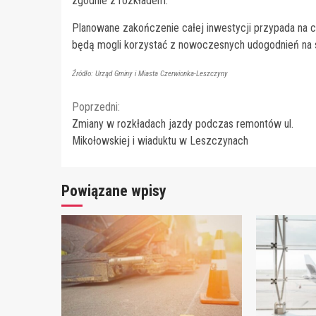
zgodnie z rozkładem.
Planowane zakończenie całej inwestycji przypada na c
będą mogli korzystać z nowoczesnych udogodnień na s
Źródło: Urząd Gminy i Miasta Czerwionka-Leszczyny
Continue
Poprzedni:
Zmiany w rozkładach jazdy podczas remontów ul.
Reading
Mikołowskiej i wiaduktu w Leszczynach
Powiązane wpisy