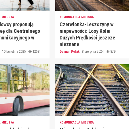
 MIEJSKA
KOMUNIKACJA MIEJSKA
owcy proponują
Czerwionka-Leszczyny w
wę dla Centralnego
niepewności: Losy Kolei
munikacyjnego w
Dużych Prędkości jeszcze
nieznane
k
10 kwietnia 2025
1258
Damian Polak
8 sierpnia 2024
879
 MIEJSKA
KOMUNIKACJA MIEJSKA