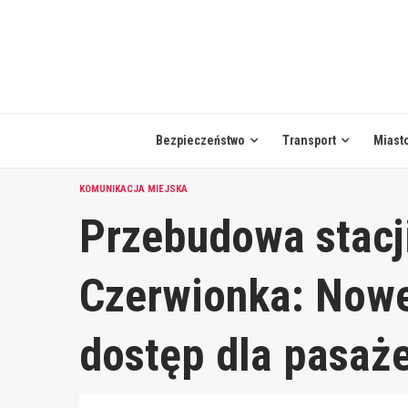
Skip
to
content
Bezpieczeństwo
Transport
Miast
KOMUNIKACJA MIEJSKA
Przebudowa stacji
Czerwionka: Nowe
dostęp dla pasaż