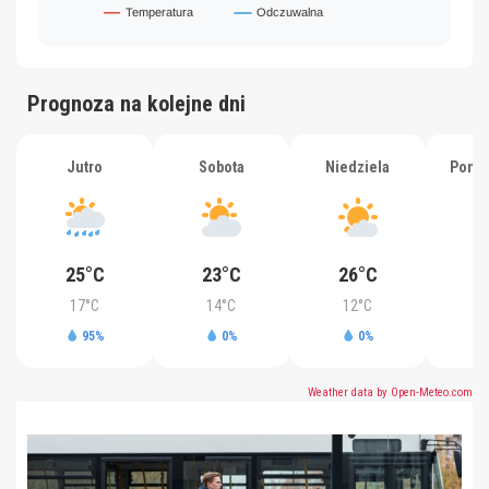
Prognoza na kolejne dni
Jutro
Sobota
Niedziela
Ponie
25°C
23°C
26°C
2
17°C
14°C
12°C
1
95%
0%
0%
Weather data by Open-Meteo.com