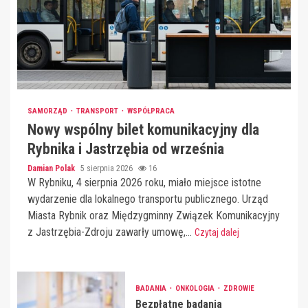
SAMORZĄD
TRANSPORT
WSPÓŁPRACA
Nowy wspólny bilet komunikacyjny dla
Rybnika i Jastrzębia od września
Damian Polak
5 sierpnia 2026
16
W Rybniku, 4 sierpnia 2026 roku, miało miejsce istotne
wydarzenie dla lokalnego transportu publicznego. Urząd
Miasta Rybnik oraz Międzygminny Związek Komunikacyjny
z Jastrzębia-Zdroju zawarły umowę,...
Czytaj dalej
BADANIA
ONKOLOGIA
ZDROWIE
Bezpłatne badania