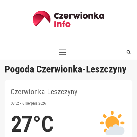
Skip
to
content
PRIMARY
MENU
Pogoda Czerwionka-Leszczyny
Czerwionka-Leszczyny
08:52 • 6 sierpnia 2026
27°C