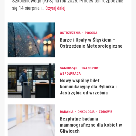
Szkoleniowego (KFS) na rok 2026. Proces ten rozpocznie
się 14 sierpnia i...
Czytaj dalej
OSTRZEŻENIA
POGODA
Burze i Upały w Śląskiem –
Ostrzeżenie Meteorologiczne
SAMORZĄD
TRANSPORT
WSPÓŁPRACA
Nowy wspólny bilet
komunikacyjny dla Rybnika i
Jastrzębia od września
BADANIA
ONKOLOGIA
ZDROWIE
Bezpłatne badania
mammograficzne dla kobiet w
Gliwicach