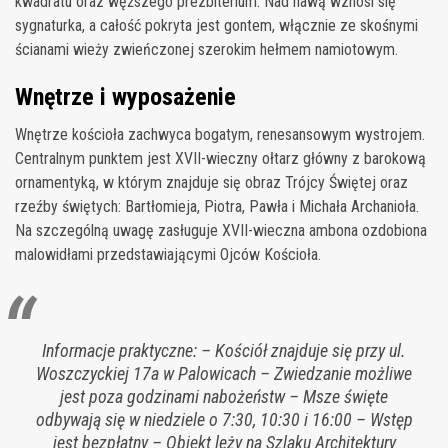
kwadratu oraz węższego prezbiterium. Nad nawą wznosi się
sygnaturka, a całość pokryta jest gontem, włącznie ze skośnymi
ścianami wieży zwieńczonej szerokim hełmem namiotowym.
Wnętrze i wyposażenie
Wnętrze kościoła zachwyca bogatym, renesansowym wystrojem.
Centralnym punktem jest XVII-wieczny ołtarz główny z barokową
ornamentyką, w którym znajduje się obraz Trójcy Świętej oraz
rzeźby świętych: Bartłomieja, Piotra, Pawła i Michała Archanioła.
Na szczególną uwagę zasługuje XVII-wieczna ambona ozdobiona
malowidłami przedstawiającymi Ojców Kościoła.
Informacje praktyczne: – Kościół znajduje się przy ul.
Woszczyckiej 17a w Palowicach – Zwiedzanie możliwe
jest poza godzinami nabożeństw – Msze święte
odbywają się w niedziele o 7:30, 10:30 i 16:00 – Wstęp
jest bezpłatny – Obiekt leży na Szlaku Architektury