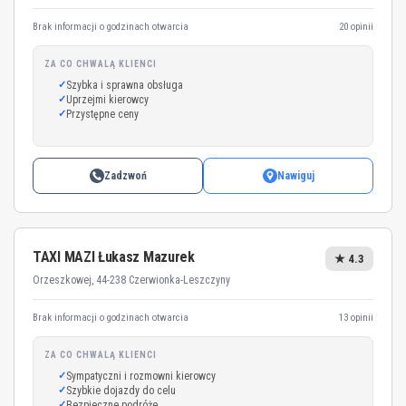
Brak informacji o godzinach otwarcia
20 opinii
ZA CO CHWALĄ KLIENCI
Szybka i sprawna obsługa
Uprzejmi kierowcy
Przystępne ceny
Zadzwoń
Nawiguj
TAXI MAZI Łukasz Mazurek
★ 4.3
Orzeszkowej, 44-238 Czerwionka-Leszczyny
Brak informacji o godzinach otwarcia
13 opinii
ZA CO CHWALĄ KLIENCI
Sympatyczni i rozmowni kierowcy
Szybkie dojazdy do celu
Bezpieczne podróże