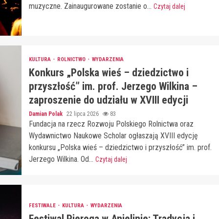
muzyczne. Zainaugurowane zostanie o...
Czytaj dalej
KULTURA
ROLNICTWO
WYDARZENIA
Konkurs „Polska wieś – dziedzictwo i
przyszłość” im. prof. Jerzego Wilkina –
zaproszenie do udziału w XVIII edycji
Damian Polak
22 lipca 2026
83
Fundacja na rzecz Rozwoju Polskiego Rolnictwa oraz
Wydawnictwo Naukowe Scholar ogłaszają XVIII edycję
konkursu „Polska wieś – dziedzictwo i przyszłość” im. prof.
Jerzego Wilkina. Od...
Czytaj dalej
FESTIWALE
KULTURA
WYDARZENIA
Festiwal Pieroga w Anielinie: Tradycja i