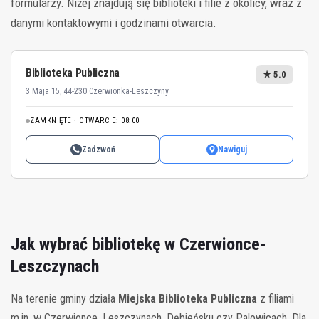
formularzy. Niżej znajdują się biblioteki i filie z okolicy, wraz z
danymi kontaktowymi i godzinami otwarcia.
Biblioteka Publiczna
★ 5.0
3 Maja 15, 44-230 Czerwionka-Leszczyny
ZAMKNIĘTE · OTWARCIE: 08:00
Zadzwoń
Nawiguj
Jak wybrać bibliotekę w Czerwionce-
Leszczynach
Na terenie gminy działa
Miejska Biblioteka Publiczna
z filiami
m.in. w Czerwionce, Leszczynach, Dębieńsku czy Palowicach. Dla