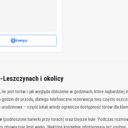
Nawiguj
-Leszczynach i okolicy
le jest torów i jak wygląda obłożenie w godzinach, które najbardziej i
a godzin do przodu, dlatego telefoniczna rezerwacja toru często osz
 urodzinowa – część lokali wtedy ogranicza dostępność torów dla klie
e
(podnoszone barierki przy torach) oraz lżejsze kule. Podczas rozmow
y obowiązuje limit wieku. Niektóre kręgielnie udostępniają też osobne,