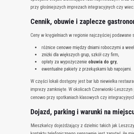
przy głośniejszych imprezach integracyjnych czy wiec
Cennik, obuwie i zaplecze gastron
Ceny w kręgielniach w regionie najczęściej podawane s
różnice cenowe między dniami roboczymi a we
zniżki dla większych grup, szkół czy firm,
opłaty za wypożyczenie
obuwia do gry
,
ewentualne pakiety z przekąskami lub napojami.
W części lokali dostępny jest bar lub niewielka rest
imprezy zamknięte. W okolicach Czerwionki-Leszczyn p
cenowo przy spotkaniach klasowych czy integracyjnyc
Dojazd, parking i warunki na miejsc
Mieszkańcy dojeżdżający z dzielnic takich jak Leszc
kontaktu telefonicznego sensownie jest zapytać, ile m