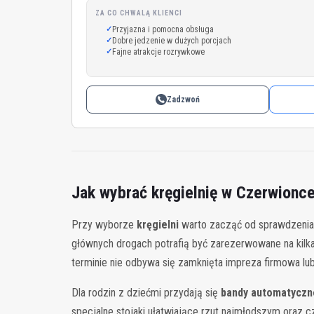
ZA CO CHWALĄ KLIENCI
Przyjazna i pomocna obsługa
Dobre jedzenie w dużych porcjach
Fajne atrakcje rozrywkowe
Zadzwoń
Jak wybrać kręgielnię w Czerwionce
Przy wyborze
kręgielni
warto zacząć od sprawdzenia, i
głównych drogach potrafią być zarezerwowane na kilk
terminie nie odbywa się zamknięta impreza firmowa lub
Dla rodzin z dziećmi przydają się
bandy automatyczn
specjalne stojaki ułatwiające rzut najmłodszym oraz cz