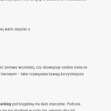
nej warto dopytać o:
mówić zestawy wcześniej, czy obowiązuje osobne menu na
i barowymi – takie rozwiązania bywają korzystniejsze
parking
pod kręgielnią ma duże znaczenie. Podczas
 nie ma utrudnień w ruchu (np. remontu ulicy lub