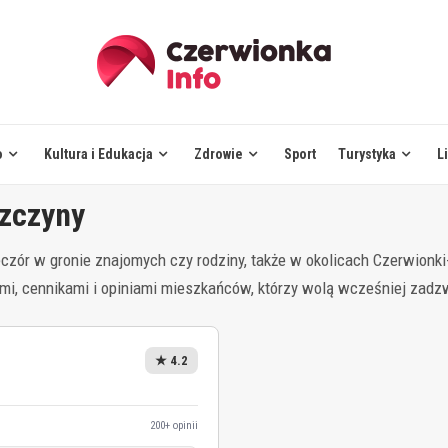
o
Kultura i Edukacja
Zdrowie
Sport
Turystyka
L
szczyny
czór w gronie znajomych czy rodziny, także w okolicach Czerwionki-
wymi, cennikami i opiniami mieszkańców, którzy wolą wcześniej zadz
★ 4.2
200+ opinii