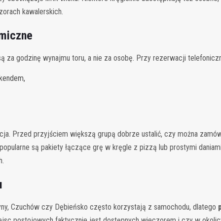
zorach kawalerskich.
omiczne
ą za godzinę wynajmu toru, a nie za osobę. Przy rezerwacji telefonicz
ekendem,
auracja. Przed przyjściem większą grupą dobrze ustalić, czy można za
opularne są pakiety łączące grę w kręgle z pizzą lub prostymi daniam
h.
u
zyny, Czuchów czy Dębieńsko często korzystają z samochodu, dlatego
iejsc postojowych faktycznie jest dostępnych wieczorem i czy w okolicy