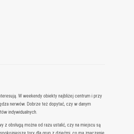
nteresują. W weekendy obiekty najbliżej centrum i przy
czędza nerwów. Dobrze też dopytać, czy w danym
ntów indywidualnych.
y z obsługą można od razu ustalić, czy na miejscu są
 spokojniejsze tory dla grup z dziećmi, co ma znaczenie