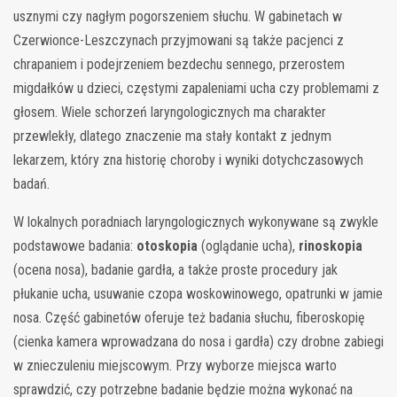
usznymi czy nagłym pogorszeniem słuchu. W gabinetach w
Czerwionce-Leszczynach przyjmowani są także pacjenci z
chrapaniem i podejrzeniem bezdechu sennego, przerostem
migdałków u dzieci, częstymi zapaleniami ucha czy problemami z
głosem. Wiele schorzeń laryngologicznych ma charakter
przewlekły, dlatego znaczenie ma stały kontakt z jednym
lekarzem, który zna historię choroby i wyniki dotychczasowych
badań.
W lokalnych poradniach laryngologicznych wykonywane są zwykle
podstawowe badania:
otoskopia
(oglądanie ucha),
rinoskopia
(ocena nosa), badanie gardła, a także proste procedury jak
płukanie ucha, usuwanie czopa woskowinowego, opatrunki w jamie
nosa. Część gabinetów oferuje też badania słuchu, fiberoskopię
(cienka kamera wprowadzana do nosa i gardła) czy drobne zabiegi
w znieczuleniu miejscowym. Przy wyborze miejsca warto
sprawdzić, czy potrzebne badanie będzie można wykonać na