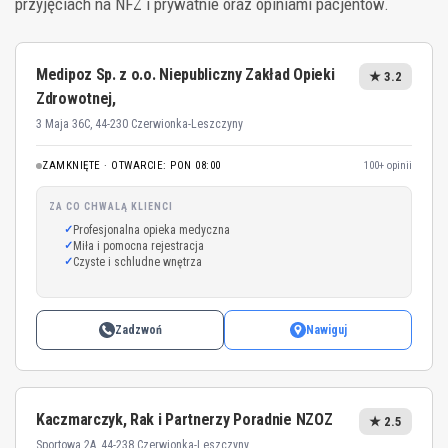
przyjęciach na NFZ i prywatnie oraz opiniami pacjentów.
Medipoz Sp. z o.o. Niepubliczny Zakład Opieki
★ 3.2
Zdrowotnej,
3 Maja 36C, 44-230 Czerwionka-Leszczyny
ZAMKNIĘTE · OTWARCIE: PON 08:00
100+ opinii
ZA CO CHWALĄ KLIENCI
Profesjonalna opieka medyczna
Miła i pomocna rejestracja
Czyste i schludne wnętrza
Zadzwoń
Nawiguj
Kaczmarczyk, Rak i Partnerzy Poradnie NZOZ
★ 2.5
Sportowa 2A, 44-238 Czerwionka-Leszczyny