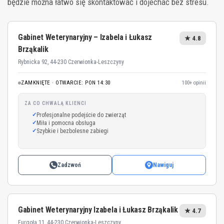
będzie można łatwo się skontaktować i dojechać bez stresu.
Gabinet Weterynaryjny – Izabela i Łukasz
★ 4.8
Brząkalik
Rybnicka 92, 44-230 Czerwionka-Leszczyny
ZAMKNIĘTE · OTWARCIE: PON 14:30
100+ opinii
ZA CO CHWALĄ KLIENCI
Profesjonalne podejście do zwierząt
Miła i pomocna obsługa
Szybkie i bezbolesne zabiegi
Zadzwoń
Nawiguj
Gabinet Weterynaryjny Izabela i Łukasz Brząkalik
★ 4.7
Furgoła 11, 44-230 Czerwionka-Leszczyny