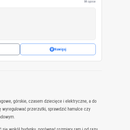
84 opinie
Nawiguj
gowe, górskie, czasem dziecięce i elektryczne, a do
 się wyregulować przerzutki, sprawdzić hamulce czy
endowym.
ć się wokół budynku, porównać rozmiary ram i od razu