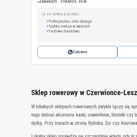
ZAMKNIĘTE · OTWARCIE: 09:00
ZA CO CHWALĄ KLIENCI
Profesjonalna i miła obsługa
Szybka reakcja w awariach
Fachowe doradztwo
Zadzwoń
Sklep rowerowy w Czerwionce-Lesz
W lokalnych sklepach rowerowych zwykle łączy się spr
tego dobrać akcesoria: kaski, oświetlenie, błotniki cz
dętkę. Przy trasach w stronę Rybnika, Żor czy Knuró
Lokalny sklep sprawdza się szczególnie wtedy, gdy li