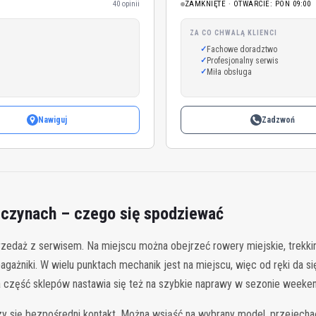
40 opinii
ZAMKNIĘTE · OTWARCIE: PON 09:00
ZA CO CHWALĄ KLIENCI
Fachowe doradztwo
Profesjonalny serwis
Miła obsługa
Nawiguj
Zadzwoń
czynach – czego się spodziewać
zedaż z serwisem. Na miejscu można obejrzeć rowery miejskie, trekkin
y bagażniki. W wielu punktach mechanik jest na miejscu, więc od ręki da
wa część sklepów nastawia się też na szybkie naprawy w sezonie week
czy się bezpośredni kontakt. Można wsiąść na wybrany model, przejecha