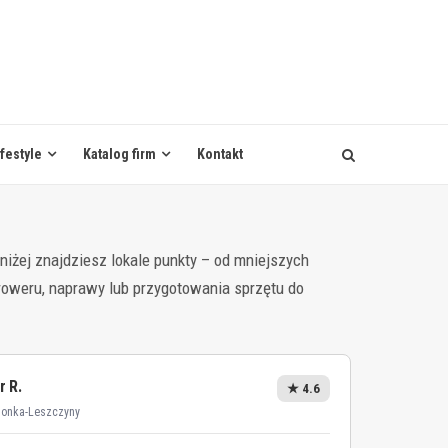
ifestyle
Katalog firm
Kontakt
iżej znajdziesz lokale punkty – od mniejszych
roweru, naprawy lub przygotowania sprzętu do
r R.
★ 4.6
wionka-Leszczyny