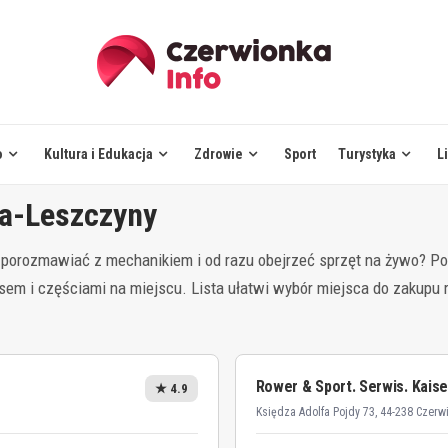
o
Kultura i Edukacja
Zdrowie
Sport
Turystyka
L
a-Leszczyny
 porozmawiać z mechanikiem i od razu obejrzeć sprzęt na żywo? Pon
em i częściami na miejscu. Lista ułatwi wybór miejsca do zakupu 
Rower & Sport. Serwis. Kaise
★ 4.9
Księdza Adolfa Pojdy 73, 44-238 Czer