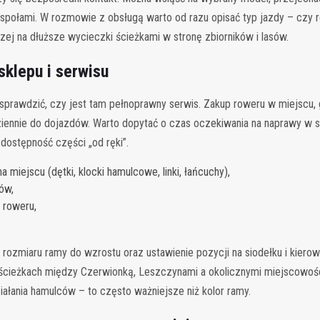
społami. W rozmowie z obsługą warto od razu opisać typ jazdy – czy 
aczej na dłuższe wycieczki ścieżkami w stronę zbiorników i lasów.
klepu i serwisu
sprawdzić, czy jest tam pełnoprawny serwis. Zakup roweru w miejscu,
ziennie do dojazdów. Warto dopytać o czas oczekiwania na naprawy w se
dostępność części „od ręki”.
miejscu (dętki, klocki hamulcowe, linki, łańcuchy),
ów,
 roweru,
ozmiaru ramy do wzrostu oraz ustawienie pozycji na siodełku i kierow
ścieżkach między Czerwionką, Leszczynami a okolicznymi miejscowośc
ałania hamulców – to często ważniejsze niż kolor ramy.