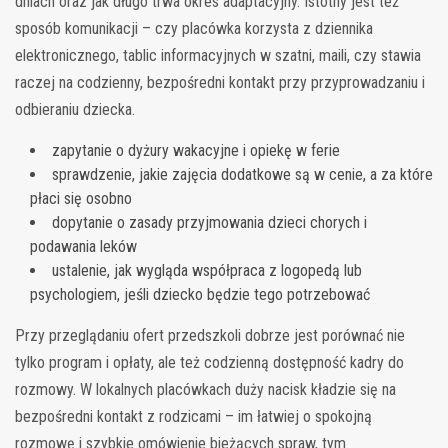
dniach oraz jak długo trwa okres adaptacyjny. Istotny jest też
sposób komunikacji – czy placówka korzysta z dziennika
elektronicznego, tablic informacyjnych w szatni, maili, czy stawia
raczej na codzienny, bezpośredni kontakt przy przyprowadzaniu i
odbieraniu dziecka.
zapytanie o dyżury wakacyjne i opiekę w ferie
sprawdzenie, jakie zajęcia dodatkowe są w cenie, a za które
płaci się osobno
dopytanie o zasady przyjmowania dzieci chorych i
podawania leków
ustalenie, jak wygląda współpraca z logopedą lub
psychologiem, jeśli dziecko będzie tego potrzebować
Przy przeglądaniu ofert przedszkoli dobrze jest porównać nie
tylko program i opłaty, ale też codzienną dostępność kadry do
rozmowy. W lokalnych placówkach duży nacisk kładzie się na
bezpośredni kontakt z rodzicami – im łatwiej o spokojną
rozmowę i szybkie omówienie bieżących spraw, tym