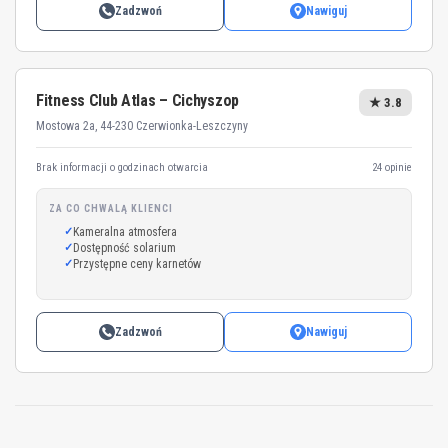
Zadzwoń
Nawiguj
Fitness Club Atlas – Cichyszop
★ 3.8
Mostowa 2a, 44-230 Czerwionka-Leszczyny
Brak informacji o godzinach otwarcia
24 opinie
ZA CO CHWALĄ KLIENCI
Kameralna atmosfera
Dostępność solarium
Przystępne ceny karnetów
Zadzwoń
Nawiguj