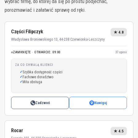
wybrać firmę, do której da się po prostu podjechać,
porozmawiać i załatwić sprawę od ręki.
Części Filipczyk
★ 4.8
Władysława Broniewskiego 13, 44-238 Czerwionka-Leszczyny
ZAMKNIĘTE · OTWARCIE: 09:00
37 opinii
ZA CO CHWALĄ KLIENCI
Szybka dostępność części
Fachowe doradztwo
Miła obsługa
Zadzwoń
Nawiguj
Rocar
★ 4.5