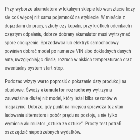
Przy wyborze akumulatora w lokalnym sklepie lub warsztacie liczy
się coś więcej niż sama pojemność na etykiecie. W mieście z
dojazdami do pracy, szkoły czy kopalni, przy krótkich odcinkach i
częstym odpalaniu, dobrze dobrany akumulator musi wytrzymać
spore obciążenie. Sprzedawca lub elektryk samochodowy
powinien dobrać model po numerze VIN albo dokładnych danych
auta, uwzględniając diesla, rozruch w niskich temperaturach oraz
ewentualny system start-stop.
Podczas wizyty warto poprosić o pokazanie daty produkcji na
obudowie. Świeży
akumulator rozruchowy
wytrzyma
zauważalnie dłużej niż model, który leżał kilka sezonów w
magazynie. Dobrze, gdy punkt na miejscu sprawdza też stan
ładowania alternatora i pobór prądu na postoju, a nie tylko
wymienia akumulator „sztuka za sztukę”. Prosty test potrafi
oszczędzić niepotrzebnych wydatków.