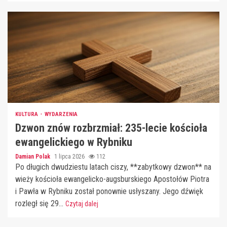
KULTURA
WYDARZENIA
Dzwon znów rozbrzmiał: 235-lecie kościoła
ewangelickiego w Rybniku
Damian Polak
1 lipca 2026
112
Po długich dwudziestu latach ciszy, **zabytkowy dzwon** na
wieży kościoła ewangelicko-augsburskiego Apostołów Piotra
i Pawła w Rybniku został ponownie usłyszany. Jego dźwięk
rozległ się 29...
Czytaj dalej