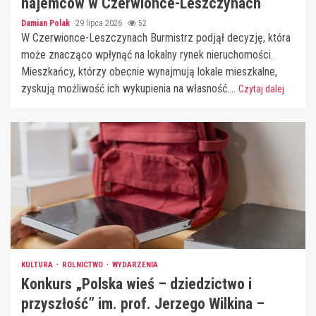
najemców w Czerwionce-Leszczynach
Damian Polak
29 lipca 2026
52
W Czerwionce-Leszczynach Burmistrz podjął decyzję, która
może znacząco wpłynąć na lokalny rynek nieruchomości.
Mieszkańcy, którzy obecnie wynajmują lokale mieszkalne,
zyskują możliwość ich wykupienia na własność....
Czytaj dalej
KULTURA
ROLNICTWO
WYDARZENIA
Konkurs „Polska wieś – dziedzictwo i
przyszłość” im. prof. Jerzego Wilkina –