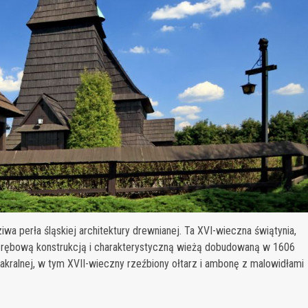
wa perła śląskiej architektury drewnianej. Ta XVI-wieczna świątynia,
zrębową konstrukcją i charakterystyczną wieżą dobudowaną w 1606
akralnej, w tym XVII-wieczny rzeźbiony ołtarz i ambonę z malowidłami