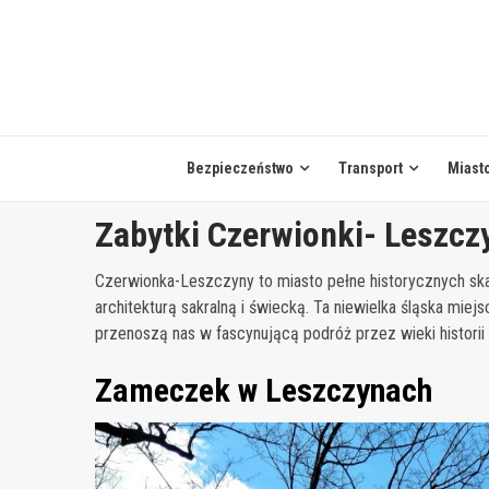
Skip
to
content
Bezpieczeństwo
Transport
Miast
Zabytki Czerwionki- Leszczy
Czerwionka-Leszczyny to miasto pełne historycznych ska
architekturą sakralną i świecką. Ta niewielka śląska mie
przenoszą nas w fascynującą podróż przez wieki historii 
Zameczek w Leszczynach