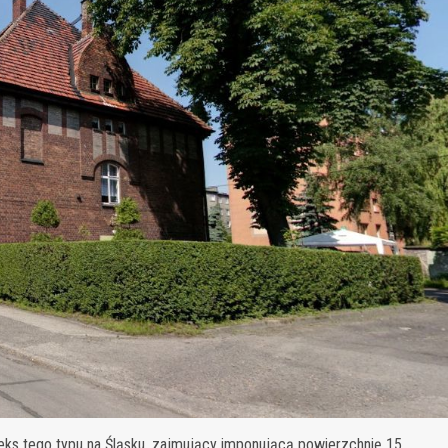
ks tego typu na Śląsku, zajmujący imponującą powierzchnię 15