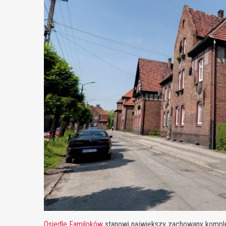
Osiedle Familoków
stanowi największy zachowany komple