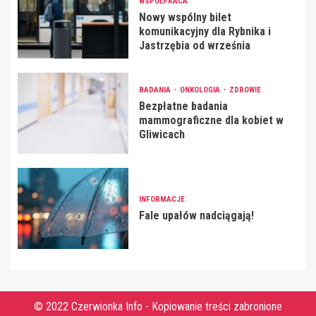
WSPÓŁPRACA
Nowy wspólny bilet
komunikacyjny dla Rybnika i
Jastrzębia od września
BADANIA
ONKOLOGIA
ZDROWIE
Bezpłatne badania
mammograficzne dla kobiet w
Gliwicach
INFORMACJE
Fale upałów nadciągają!
© 2022 Czerwionka Info - Kopiowanie treści zabronione