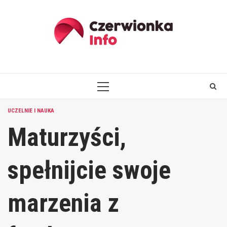
Skip
to
content
PRIMARY
MENU
UCZELNIE I NAUKA
Maturzyści,
spełnijcie swoje
marzenia z