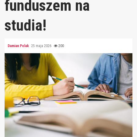
funduszem na
studia!
Damian Polak
25 maja 2026
200