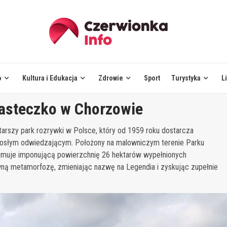
o
Kultura i Edukacja
Zdrowie
Sport
Turystyka
L
iasteczko w Chorzowie
tarszy park rozrywki w Polsce, który od 1959 roku dostarcza
rosłym odwiedzającym. Położony na malowniczym terenie Parku
zajmuje imponującą powierzchnię 26 hektarów wypełnionych
wną metamorfozę, zmieniając nazwę na Legendia i zyskując zupełnie