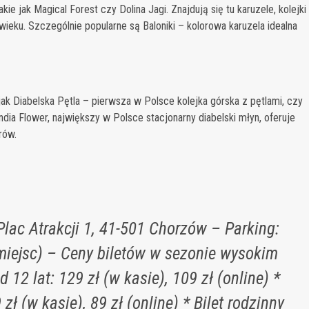
ie jak Magical Forest czy Dolina Jagi. Znajdują się tu karuzele, kolejki
eku. Szczególnie popularne są Baloniki – kolorowa karuzela idealna
k Diabelska Pętla – pierwsza w Polsce kolejka górska z pętlami, czy
ia Flower, największy w Polsce stacjonarny diabelski młyn, oferuje
rów.
Plac Atrakcji 1, 41-501 Chorzów – Parking:
 miejsc) – Ceny biletów w sezonie wysokim
d 12 lat: 129 zł (w kasie), 109 zł (online) *
 zł (w kasie), 89 zł (online) * Bilet rodzinny