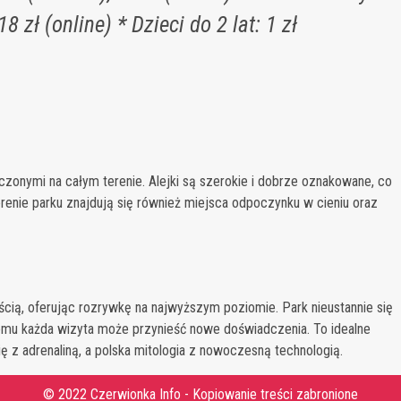
8 zł (online) * Dzieci do 2 lat: 1 zł
onymi na całym terenie. Alejki są szerokie i dobrze oznakowane, co
erenie parku znajdują się również miejsca odpoczynku w cieniu oraz
cią, oferując rozrywkę na najwyższym poziomie. Park nieustannie się
czemu każda wizyta może przynieść nowe doświadczenia. To idealne
ię z adrenaliną, a polska mitologia z nowoczesną technologią.
© 2022 Czerwionka Info - Kopiowanie treści zabronione