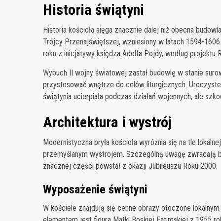
Historia świątyni
Historia kościoła sięga znacznie dalej niż obecna budow
Trójcy Przenajświętszej, wzniesiony w latach 1594-1606
roku z inicjatywy księdza Adolfa Pojdy, według projektu 
Wybuch II wojny światowej zastał budowlę w stanie suro
przystosować wnętrze do celów liturgicznych. Uroczyste
świątynia ucierpiała podczas działań wojennych, ale szk
Architektura i wystrój
Modernistyczna bryła kościoła wyróżnia się na tle lokalne
przemyślanym wystrojem. Szczególną uwagę zwracają bo
znacznej części powstał z okazji Jubileuszu Roku 2000.
Wyposażenie świątyni
W kościele znajdują się cenne obrazy otoczone lokalnym 
elementem jest figura Matki Boskiej Fatimskiej z 1955 r