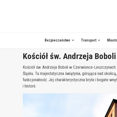
Skip
to
content
Bezpieczeństwo
Transport
Miast
Kościół św. Andrzeja Bobol
Kościół św. Andrzeja Boboli w Czerwionce-Leszczynach t
Śląsku. Ta majestatyczna świątynia, górująca nad okolic
funkcjonalność. Jej charakterystyczna bryła i bogate wnęt
i historii.