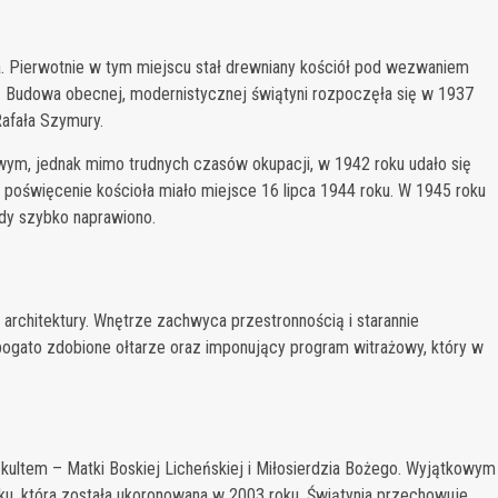
la. Pierwotnie w tym miejscu stał drewniany kościół pod wezwaniem
. Budowa obecnej, modernistycznej świątyni rozpoczęła się w 1937
Rafała Szymury.
wym, jednak mimo trudnych czasów okupacji, w 1942 roku udało się
 poświęcenie kościoła miało miejsce 16 lipca 1944 roku. W 1945 roku
ody szybko naprawiono.
j architektury. Wnętrze zachwyca przestronnością i starannie
gato zdobione ołtarze oraz imponujący program witrażowy, który w
kultem – Matki Boskiej Licheńskiej i Miłosierdzia Bożego. Wyjątkowym
oku, która została ukoronowana w 2003 roku. Świątynia przechowuje