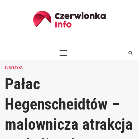
Skip
to
content
PRIMARY
MENU
TURYSTYKA
Pałac
Hegenscheidtów –
malownicza atrakcja