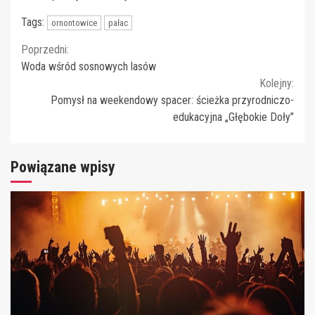
Tags:
ornontowice
pałac
Continue
Poprzedni:
Woda wśród sosnowych lasów
Reading
Kolejny:
Pomysł na weekendowy spacer: ścieżka przyrodniczo-
edukacyjna „Głębokie Doły”
Powiązane wpisy