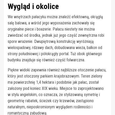
Wygląd i okolice
We wnętrzach pałacyku można znaleźć efektowną, okrągłą
salę balowa, a wśród jego wyposażenia zachowały się
oryginalne piece i boazerie. Pałacu niestety nie można
zwiedzać od środka, jednak już jego część zewnętrzna robi
spore wrażenie. Dwupiętrową konstrukcję wyróżniają
wielospadowy, rdzawy dach, dobudowana wieża, balkon od
strony południowej i półokrągły portal. Tuż obok głównego
budynku znajduje się również część folwarczna.
Piękne widoki zapewnia również najbliższe otoczenie pałacu,
który jest otoczony parkiem krajobrazowym. Teren zielony
ma powierzchnię 1,4 hektara i podobnie jak pałac, został
założony pod koniec XIX wieku. Miejsce to zaprojektowano
w stylu angielskim, co oznacza, że stylizowaną symetrię i
geometrię rabatek, ścieżek czy krzewów, zastąpiono
naturalnym, nieposkromionym wyglądem roślinności i
romantyczną zabudową.