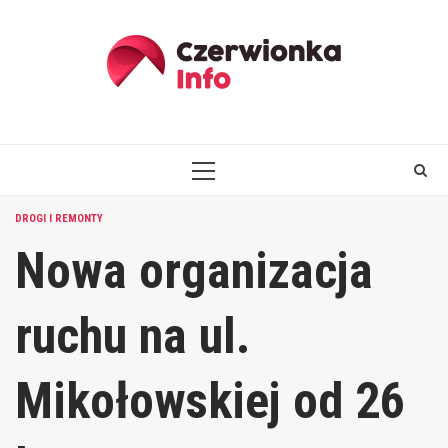
Skip
to
content
PRIMARY
MENU
DROGI I REMONTY
Nowa organizacja
ruchu na ul.
Mikołowskiej od 26