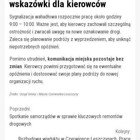
wskazówki dla kierowców
Sygnalizacja wahadłowa rozpocznie pracę około godziny
9:00 – 10:00. Ważne jest, aby kierowcy zachowali szczególną
ostrożność i zwracali uwagę na nowe oznakowanie drogi.
Zaleca się planowanie podróży z wyprzedzeniem, aby uniknąć
niepotrzebnych opóźnień.
Pomimo utrudnień,
komunikacja miejska pozostaje bez
zmian
. Kierowcy powinni przygotować się na ewentualne
opóźnienia i dostosować swoje plany podróży do nowej
organizacji ruchu.
Źródło: Urząd Gminy i Miasta Czerwionka-Leszczyny
Continue
Poprzedni:
Spotkanie samorządów w sprawie kluczowych remontów
Reading
drogowych
Kolejny:
Rozbudowa wiaduktu w Czerwionce-Leszczynach: Prace