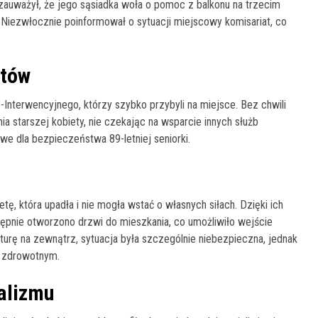
zauważył, że jego sąsiadka woła o pomoc z balkonu na trzecim
. Niezwłocznie poinformował o sytuacji miejscowy komisariat, co
ntów
-Interwencyjnego, którzy szybko przybyli na miejsce. Bez chwili
a starszej kobiety, nie czekając na wsparcie innych służb
we dla bezpieczeństwa 89-letniej seniorki.
etę, która upadła i nie mogła wstać o własnych siłach. Dzięki ich
tępnie otworzono drzwi do mieszkania, co umożliwiło wejście
rę na zewnątrz, sytuacja była szczególnie niebezpieczna, jednak
 zdrowotnym.
nalizmu