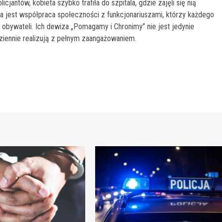
cjantów, kobieta szybko trafiła do szpitala, gdzie zajęli się nią
żna jest współpraca społeczności z funkcjonariuszami, którzy każdego
 obywateli. Ich dewiza „Pomagamy i Chronimy” nie jest jedynie
ziennie realizują z pełnym zaangażowaniem.