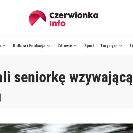
o
Kultura i Edukacja
Zdrowie
Sport
Turystyka
L
ali seniorkę wzywającą
u