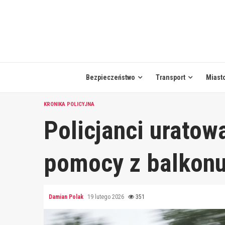
Skip
to
content
Bezpieczeństwo
Transport
Miast
KRONIKA POLICYJNA
Policjanci uratow
pomocy z balkon
Damian Polak
19 lutego 2026
351