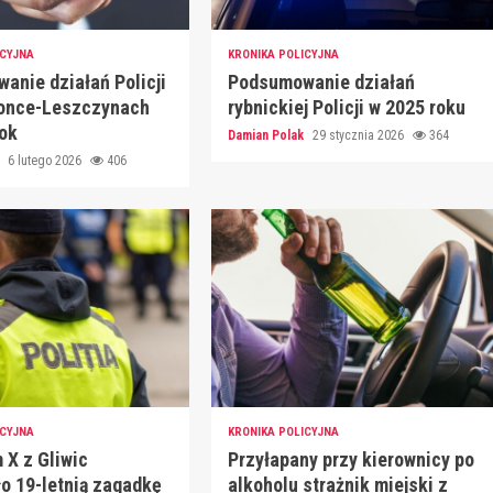
ICYJNA
KRONIKA POLICYJNA
anie działań Policji
Podsumowanie działań
once-Leszczynach
rybnickiej Policji w 2025 roku
rok
Damian Polak
29 stycznia 2026
364
k
6 lutego 2026
406
ICYJNA
KRONIKA POLICYJNA
 X z Gliwic
Przyłapany przy kierownicy po
ło 19-letnią zagadkę
alkoholu strażnik miejski z