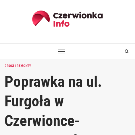
Skip
to
content
PRIMARY
MENU
DROGI I REMONTY
Poprawka na ul.
Furgoła w
Czerwionce-