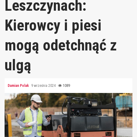
Leszczynach:
Kierowcy i piesi
mogą odetchnąć z
ulgą
Damian Polak
9 września 2024
1089