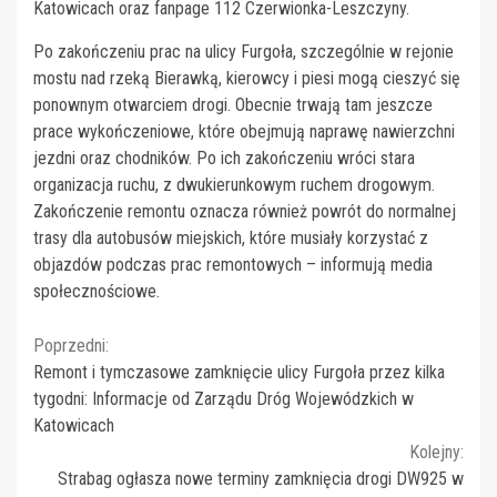
Katowicach oraz fanpage 112 Czerwionka-Leszczyny.
Po zakończeniu prac na ulicy Furgoła, szczególnie w rejonie
mostu nad rzeką Bierawką, kierowcy i piesi mogą cieszyć się
ponownym otwarciem drogi. Obecnie trwają tam jeszcze
prace wykończeniowe, które obejmują naprawę nawierzchni
jezdni oraz chodników. Po ich zakończeniu wróci stara
organizacja ruchu, z dwukierunkowym ruchem drogowym.
Zakończenie remontu oznacza również powrót do normalnej
trasy dla autobusów miejskich, które musiały korzystać z
objazdów podczas prac remontowych – informują media
społecznościowe.
Continue
Poprzedni:
Remont i tymczasowe zamknięcie ulicy Furgoła przez kilka
Reading
tygodni: Informacje od Zarządu Dróg Wojewódzkich w
Katowicach
Kolejny:
Strabag ogłasza nowe terminy zamknięcia drogi DW925 w