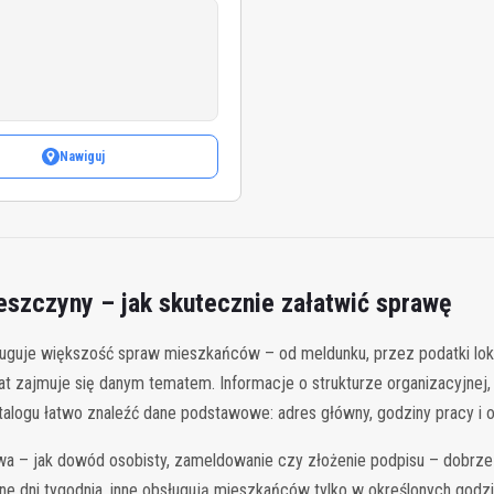
Nawiguj
eszczyny – jak skutecznie załatwić sprawę
guje większość spraw mieszkańców – od meldunku, przez podatki loka
rat zajmuje się danym tematem. Informacje o strukturze organizacyjnej
talogu łatwo znaleźć dane podstawowe: adres główny, godziny pracy i 
 – jak dowód osobisty, zameldowanie czy złożenie podpisu – dobrze j
ane dni tygodnia, inne obsługują mieszkańców tylko w określonych god