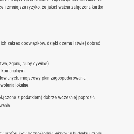
e i zmniejsza ryzyko, że jakaś ważna załączona kartka
ich zakres obowiązków, dzięki czemu łatwiej dobrać
wa, zgonu, śluby cywilne).
i komunalnymi.
dowlanych, miejscowy plan zagospodarowania.
wolenia lokalne.
ołączone z podatkiem) dobrze wcześniej poprosić
wania.
ańcy preferujący bezpośrednią wizytę w budynku urzędu