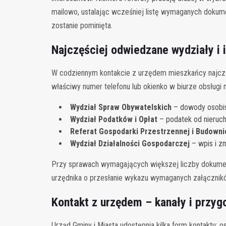
mailowo, ustalając wcześniej listę wymaganych dokume
zostanie pominięta.
Najczęściej odwiedzane wydziały i 
W codziennym kontakcie z urzędem mieszkańcy najczęś
właściwy numer telefonu lub okienko w biurze obsługi
Wydział Spraw Obywatelskich
– dowody osobist
Wydział Podatków i Opłat
– podatek od nieruch
Referat Gospodarki Przestrzennej i Budown
Wydział Działalności Gospodarczej
– wpis i zm
Przy sprawach wymagających większej liczby dokumen
urzędnika o przesłanie wykazu wymaganych załącznikó
Kontakt z urzędem – kanały i przy
Urząd Gminy i Miasta udostępnia kilka form kontaktu: