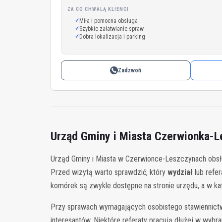
ZA CO CHWALĄ KLIENCI
Miła i pomocna obsługa
Szybkie załatwianie spraw
Dobra lokalizacja i parking
Zadzwoń
Urząd Gminy i Miasta Czerwionka-L
Urząd Gminy i Miasta w Czerwionce-Leszczynach obsłu
Przed wizytą warto sprawdzić, który
wydział
lub refe
komórek są zwykle dostępne na stronie urzędu, a w ka
Przy sprawach wymagających osobistego stawiennictwa
interesantów. Niektóre referaty pracują dłużej w wybr