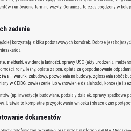
ntów i umówienie terminu wizyty. Ogranicza to czas spędzony w kolejc
ich zadania
ciej korzystają z kilku podstawowych komórek. Dobrze jest kojarzyć 
 mieszkańca.
e, meldunki, ewidencja ludności, sprawy USC (akty urodzenia, małżeńst
omości, rolny, leśny, opłata za psa, opłata za gospodarowanie odpadam
ictwa
– warunki zabudowy, pozwolenia na budowę, zgłoszenia robót bu
iany w CEIDG, zawieszenie lub wznowienie działalności, koncesje i zez
tów (np. inwestycje budowlane, podziały działek, sprawy spadkowe p
w. Ułatwia to kompletne przygotowanie wniosku i skraca czas postępo
gotowanie dokumentów
 osobisty, telefoniczny, e-mailowy oraz przez platformę ePUAP. Mieszk