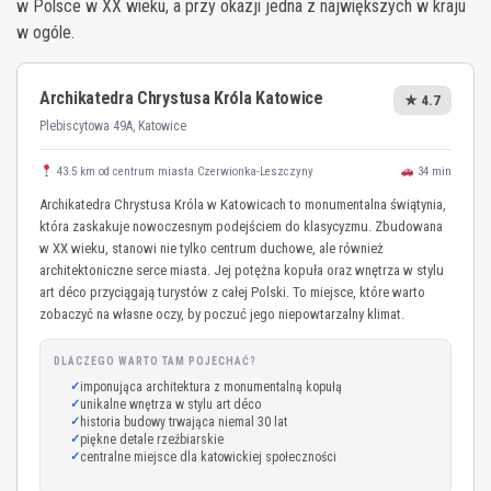
w Polsce w XX wieku, a przy okazji jedna z największych w kraju
w ogóle.
Archikatedra Chrystusa Króla Katowice
★ 4.7
Plebiscytowa 49A, Katowice
43.5 km od centrum miasta Czerwionka-Leszczyny
34 min
Archikatedra Chrystusa Króla w Katowicach to monumentalna świątynia,
która zaskakuje nowoczesnym podejściem do klasycyzmu. Zbudowana
w XX wieku, stanowi nie tylko centrum duchowe, ale również
architektoniczne serce miasta. Jej potężna kopuła oraz wnętrza w stylu
art déco przyciągają turystów z całej Polski. To miejsce, które warto
zobaczyć na własne oczy, by poczuć jego niepowtarzalny klimat.
DLACZEGO WARTO TAM POJECHAĆ?
imponująca architektura z monumentalną kopułą
unikalne wnętrza w stylu art déco
historia budowy trwająca niemal 30 lat
piękne detale rzeźbiarskie
centralne miejsce dla katowickiej społeczności