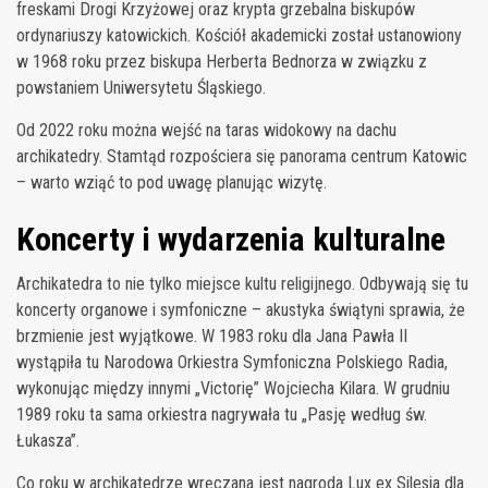
freskami Drogi Krzyżowej oraz krypta grzebalna biskupów
ordynariuszy katowickich. Kościół akademicki został ustanowiony
w 1968 roku przez biskupa Herberta Bednorza w związku z
powstaniem Uniwersytetu Śląskiego.
Od 2022 roku można wejść na taras widokowy na dachu
archikatedry. Stamtąd rozpościera się panorama centrum Katowic
– warto wziąć to pod uwagę planując wizytę.
Koncerty i wydarzenia kulturalne
Archikatedra to nie tylko miejsce kultu religijnego. Odbywają się tu
koncerty organowe i symfoniczne – akustyka świątyni sprawia, że
brzmienie jest wyjątkowe. W 1983 roku dla Jana Pawła II
wystąpiła tu Narodowa Orkiestra Symfoniczna Polskiego Radia,
wykonując między innymi „Victorię” Wojciecha Kilara. W grudniu
1989 roku ta sama orkiestra nagrywała tu „Pasję według św.
Łukasza”.
Co roku w archikatedrze wręczana jest nagroda Lux ex Silesia dla