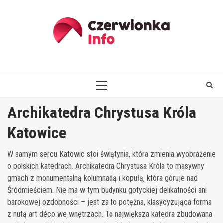
Skip
to
content
PRIMARY
MENU
Archikatedra Chrystusa Króla
Katowice
W samym sercu Katowic stoi świątynia, która zmienia wyobrażenie
o polskich katedrach. Archikatedra Chrystusa Króla to masywny
gmach z monumentalną kolumnadą i kopułą, która góruje nad
Śródmieściem. Nie ma w tym budynku gotyckiej delikatności ani
barokowej ozdobności – jest za to potężna, klasycyzująca forma
z nutą art déco we wnętrzach. To największa katedra zbudowana