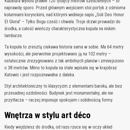
Kubatura wynosi prawie 120 tysięcy metrów sześciennych – to
naprawdę sporo. Przed głównym wejściem stoi portyk z ośmioma
kolumnami korynckimi, nad którymi widnieje napis „Soli Deo Honor
Et Gloria” – Tylko Bogu cześć i chwała. Troje drzwi prowadzi do
środka, a całość wieńczy charakterystyczna kopuła na niskim
tamburze.
Ta kopuła to zresztą ciekawa historia sama w sobie. Ma 64 metry
wysokości, ale pierwotnie projektowano ją na 102 metry –
ostatecznie zrezygnowano z tak ambitnych planów i zmniejszono
o 38 metrów. Mimo to kopuła na stałe wpisała się w krajobraz
Katowic i jest rozpoznawalna z daleka.
Styl architektoniczny to klasycyzm z elementami baroku, ale bez
przesadnej ozdobności. Budynek jest monumentalny, ale nie
przytłacza – raczej imponuje spokojem i solidnością formy.
Wnętrza w stylu art déco
Kiedy wejdziesz do środka, od razu rzuca się w oczy układ