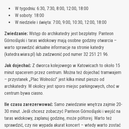
W tygodniu: 6:30, 7:30, 8:00, 12:00, 18:00
W soboty: 18:00
W niedziele i święta: 7:00, 9:00, 10:30, 12:00, 18:00
Zwiedzanie:
Wstęp do archikatedry jest bezpłatny. Panteon
Górnośląski i taras widokowy mają osobne godziny otwarcia –
warto sprawdzić aktualne informacje na stronie katedry
(katedra.wiara.pl) lub zadzwonić pod numer 32 251 21 96.
Jak dojechać:
Z dworca kolejowego w Katowicach to około 15
minut spacerem przez centrum. Można też dojechać tramwajem
– przystanek „Plac Wolności” jest kilka minut pieszo od
archikatedry. W okolicy jest sporo miejsc parkingowych, choć w
centrum bywa ciasno.
Ile czasu zarezerwować:
Samo zwiedzanie wnętrza zajmie 20-
30 minut. Jeśli chcesz zobaczyć Panteon Górnośląski i wejść na
taras widokowy, zaplanuj godzinę, może półtorej. Warto też
sprawdzić, czy nie wypada akurat koncert – wtedy warto zostać