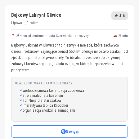
Bajkowy Labirynt Gliwice
★ 4.6
Lipowa 1, Gliwice
28.4 km od centrum miasta Czerwionka-Leszczyny
26 min
Bajkowy Labirynt w Gliwicach to niezwykłe miejsce, które zachwyca
dzieci i rodziców. Zajmujące ponad 550 m², oferuje mnóstwo atrakcji, od
zjeżdżalni po interaktywne strefy. To idealna przestrzeń do aktywnej
zabawy i kreatywnego spędzania czasu, w której bezpieczeństwo jest
priorytetem.
DLACZEGO WARTO TAM POJECHAĆ?
wielopoziomowa konstrukcja zabawowa
strefa malucha z basenem
Tor Ninja dla starszaków
interaktywna tablica Knoocker
organizacja urodzin z animacjami
Nawiguj