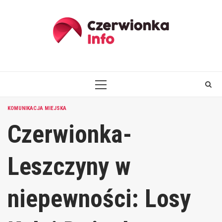
Skip
to
content
PRIMARY
MENU
KOMUNIKACJA MIEJSKA
Czerwionka-
Leszczyny w
niepewności: Losy