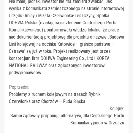
Nie mniej jednak, inwestor nie ma zamiaru zwlekać. Jak
wynika z komunikatu zamieszczonego na stronie internetowej
Urzędu Gminy i Miasta Czerwionka-Leszczyny, Spółka
DOHWA Polska (działająca na zlecenie Centralnego Portu
Komunikacyjnego) poinformowała władze lokalne, że prace
nad dokumentacją projektową dla projektu o nazwie „Budowa
Linii kolejowej na odcinku Katowice – granica państwa –
Ostrawa” są już w toku. Projekt realizowany jest przez
konsorcjum firm DOHWA Engineering Co., Ltd i KOREA
NATIONAL RAILWAY oraz zgłoszonych inwestorowi
podwykonawców.
Continue
Poprzedni:
Problemy z ruchem kolejowym na trasach Rybnik –
Reading
Czerwionka oraz Chorzów – Ruda Śląska
Kolejny:
Samorządowcy proponują alternatywę dla Centralnego Portu
Komunikacyjnego w Orzeszu