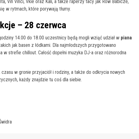
, Vin Vinci, Vkie oraz Kali, a także raperzy tacy jak Rów Babicze,
się w rytmach, które porywają tłumy.
akcje – 28 czerwca
d godziny 14.00 do 18.00 uczestnicy będą mogli wziąć udział w
piana
, takich jak basen z łódkami. Dla najmłodszych przygotowano
ia w strefie chillout. Całość dopełni muzyka DJ-a oraz różnorodna
czasu w gronie przyjaciół i rodziny, a także do odkrycia nowych
ycznych, każdy znajdzie tu coś dla siebie.
Świdra