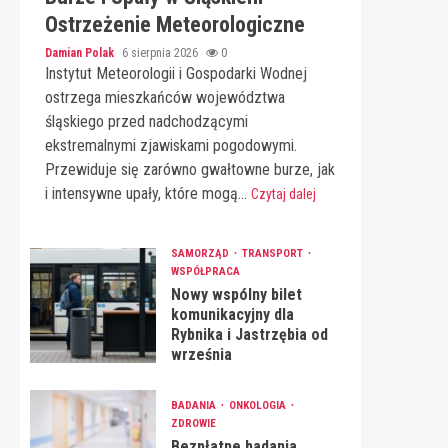
Ostrzeżenie Meteorologiczne
Damian Polak
6 sierpnia 2026
0
Instytut Meteorologii i Gospodarki Wodnej
ostrzega mieszkańców województwa
śląskiego przed nadchodzącymi
ekstremalnymi zjawiskami pogodowymi.
Przewiduje się zarówno gwałtowne burze, jak
i intensywne upały, które mogą...
Czytaj dalej
SAMORZĄD
TRANSPORT
WSPÓŁPRACA
Nowy wspólny bilet
komunikacyjny dla
Rybnika i Jastrzębia od
września
BADANIA
ONKOLOGIA
ZDROWIE
Bezpłatne badania