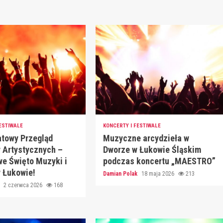
ESTIWALE
KONCERTY I FESTIWALE
atowy Przegląd
Muzyczne arcydzieła w
 Artystycznych –
Dworze w Łukowie Śląskim
e Święto Muzyki i
podczas koncertu „MAESTRO”
 Łukowie!
Damian Polak
18 maja 2026
213
k
2 czerwca 2026
168