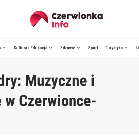
o
Kultura i Edukacja
Zdrowie
Sport
Turystyka
L
dry: Muzyczne i
e w Czerwionce-