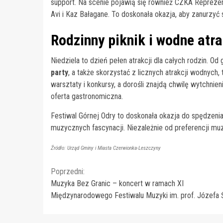
support. Na scenie pojawią się również CZKA Reprezenta
Avi i Kaz Bałagane. To doskonała okazja, aby zanurzyć 
Rodzinny piknik i wodne atr
Niedziela to dzień pełen atrakcji dla całych rodzin. O
party
, a także skorzystać z licznych atrakcji wodnych
warsztaty i konkursy, a dorośli znajdą chwilę wytchnien
oferta gastronomiczna.
Festiwal Górnej Odry to doskonała okazja do spędzenia 
muzycznych fascynacji. Niezależnie od preferencji muz
Źródło: Urząd Gminy i Miasta Czerwionka-Leszczyny
Continue
Poprzedni:
Muzyka Bez Granic – koncert w ramach XI
Reading
Międzynarodowego Festiwalu Muzyki im. prof. Józefa 