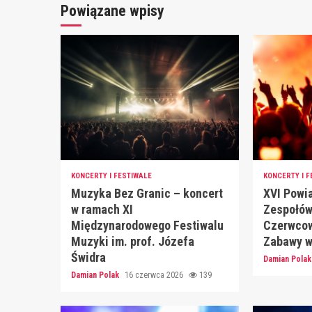
Powiązane wpisy
KONCERTY I FESTIWALE
KONCERTY I F
Muzyka Bez Granic – koncert
XVI Powi
w ramach XI
Zespołów
Międzynarodowego Festiwalu
Czerwcow
Muzyki im. prof. Józefa
Zabawy w
Świdra
Damian Pola
Damian Polak
16 czerwca 2026
139