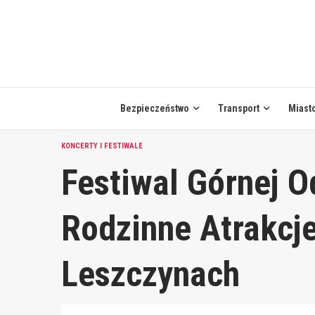
Skip
to
content
Bezpieczeństwo
Transport
Miast
KONCERTY I FESTIWALE
Festiwal Górnej O
Rodzinne Atrakcj
Leszczynach