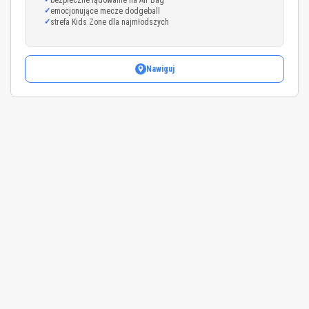
emocjonujące mecze dodgeball
strefa Kids Zone dla najmłodszych
Nawiguj
Leaflet
|
©
OpenStreetMap
+
−