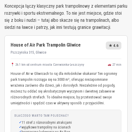
Koncepcja łączy klasyczny park trampolinowy z elementami parku
rozrywki i sportu ekstremalnego. To nie jest miejsce, gdzie stoi
się z boku i nudzi – tutaj albo skacze się na trampolinach, albo
siedzi na ławce i patrzy, jak inni testują granice grawitacji.
House of Air Park Trampolin Gliwice
★ 4.6
Pszczyńska 315, Gliwice
26.1 km od centrum miasta Czerwionka-Leszczyny
27 min
House of Air w Gliwicach to raj dla miłośników skakania! Ten ogromny
park trampolin rozciąga się na 3000 m², oferując niezapomniane
wrażenia zarówno dla dzieci, jak i dorosłych. Niezależnie od pogody,
możesz tu oddać się akrobatycznym wyczynom i świetnej zabawie w
różnorodnych strefach. To idealne miejsce, by przetestować swoje
umiejętności i spędzić czas w aktywny sposób z przyjaciółmi.
DLACZEGO WARTO TAM POJECHAĆ?
11 stref z różnorodnymi atrakcjami
wyjątkowe trampoliny na ścianach
bezpieczne lądowanie na Air Bag