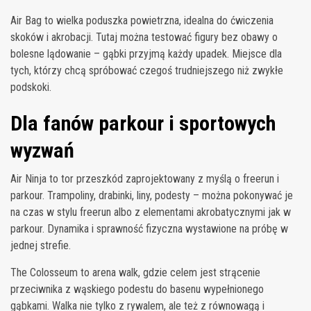
Air Bag to wielka poduszka powietrzna, idealna do ćwiczenia
skoków i akrobacji. Tutaj można testować figury bez obawy o
bolesne lądowanie – gąbki przyjmą każdy upadek. Miejsce dla
tych, którzy chcą spróbować czegoś trudniejszego niż zwykłe
podskoki.
Dla fanów parkour i sportowych
wyzwań
Air Ninja to tor przeszkód zaprojektowany z myślą o freerun i
parkour. Trampoliny, drabinki, liny, podesty – można pokonywać je
na czas w stylu freerun albo z elementami akrobatycznymi jak w
parkour. Dynamika i sprawność fizyczna wystawione na próbę w
jednej strefie.
The Colosseum to arena walk, gdzie celem jest strącenie
przeciwnika z wąskiego podestu do basenu wypełnionego
gąbkami. Walka nie tylko z rywalem, ale też z równowagą i