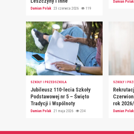
Leszczyny i inne
Damian Pola
Damian Polak
23 czerwca 2026
119
SZKOŁY I PRZEDSZKOLA
SZKOŁY I PR
Jubileusz 110-lecia Szkoły
Rekrutacj
Podstawowej nr 5 – Święto
Czerwion
Tradycji i Wspólnoty
rok 2026
Damian Polak
21 maja 2026
234
Damian Pola