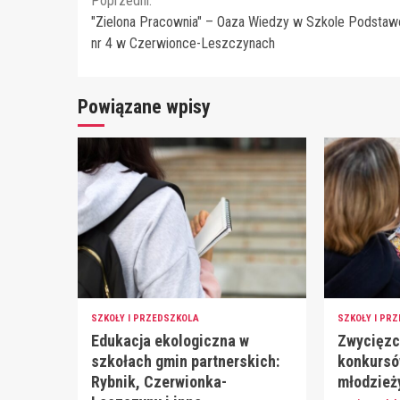
Continue
Poprzedni:
"Zielona Pracownia" – Oaza Wiedzy w Szkole Podsta
Reading
nr 4 w Czerwionce-Leszczynach
Powiązane wpisy
SZKOŁY I PRZEDSZKOLA
SZKOŁY I PR
Edukacja ekologiczna w
Zwycięzc
szkołach gmin partnerskich:
konkursów
Rybnik, Czerwionka-
młodzież