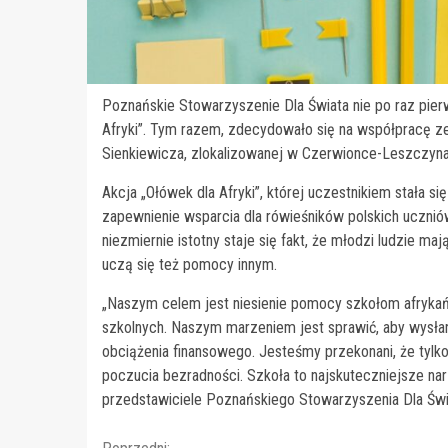
Poznańskie Stowarzyszenie Dla Świata nie po raz pierw
Afryki”. Tym razem, zdecydowało się na współpracę z
Sienkiewicza, zlokalizowanej w Czerwionce-Leszczyna
Akcja „Ołówek dla Afryki”, której uczestnikiem stała
zapewnienie wsparcia dla rówieśników polskich uczniów
niezmiernie istotny staje się fakt, że młodzi ludzie m
uczą się też pomocy innym.
„Naszym celem jest niesienie pomocy szkołom afrykań
szkolnych. Naszym marzeniem jest sprawić, aby wysłan
obciążenia finansowego. Jesteśmy przekonani, że tylk
poczucia bezradności. Szkoła to najskuteczniejsze na
przedstawiciele Poznańskiego Stowarzyszenia Dla Świ