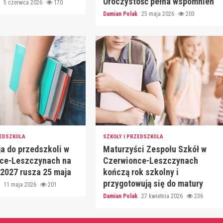
Uroczystość pełna wspomnień
k
5 czerwca 2026
170
Damian Polak
25 maja 2026
203
ZEDSZKOLA
SZKOŁY I PRZEDSZKOLA
a do przedszkoli w
Maturzyści Zespołu Szkół w
ce-Leszczynach na
Czerwionce-Leszczynach
/2027 rusza 25 maja
kończą rok szkolny i
przygotowują się do matury
k
11 maja 2026
201
Damian Polak
27 kwietnia 2026
236