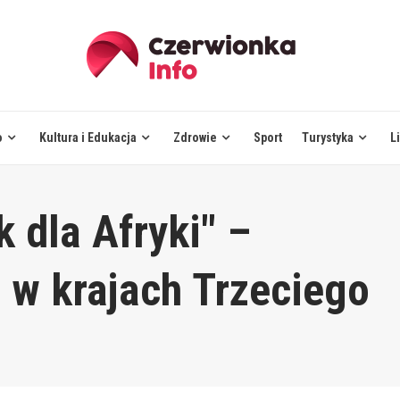
o
Kultura i Edukacja
Zdrowie
Sport
Turystyka
L
 dla Afryki" –
 w krajach Trzeciego