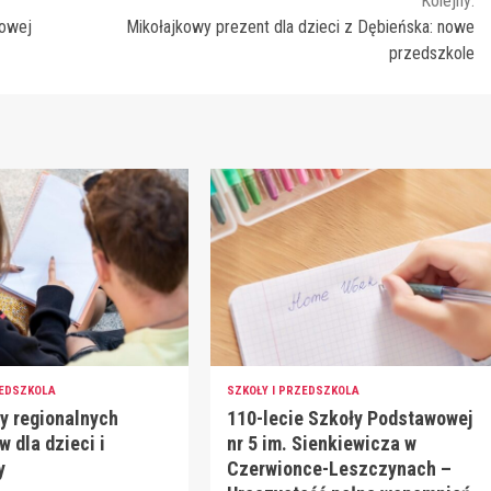
Kolejny:
wowej
Mikołajkowy prezent dla dzieci z Dębieńska: nowe
przedszkole
ZEDSZKOLA
SZKOŁY I PRZEDSZKOLA
y regionalnych
110-lecie Szkoły Podstawowej
 dla dzieci i
nr 5 im. Sienkiewicza w
y
Czerwionce-Leszczynach –