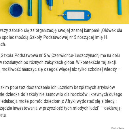
szy zabrało się za organizację swojej znanej kampanii „Ołówek dla
e społecznością Szkoły Podstawowej nr 5 noszącej imię H.
ch.
 się Szkoła Podstawowa nr 5 w Czerwionce-Leszczynach, ma na celu
 rozsianych po różnych zakątkach globu. W kontekście tej akcji,
ają możliwość nauczyć się czegoś więcej niż tylko szkolnej wiedzy –
skim poprzez dostarczenie ich uczniom bezpłatnych artykułów
ie dziecka do szkoły nie stanowiło dla rodziców i krewnych dużego
o edukacja może pomóc dzieciom z Afryki wydostać się z biedy i
rzędzie inwestowania w przyszłość tych młodych ludzi” – deklarują
ata.