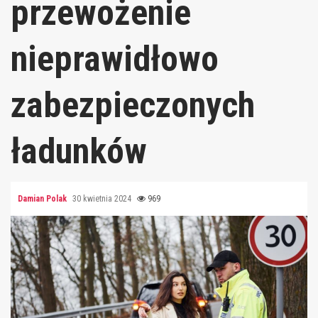
przewożenie
nieprawidłowo
zabezpieczonych
ładunków
Damian Polak
30 kwietnia 2024
969