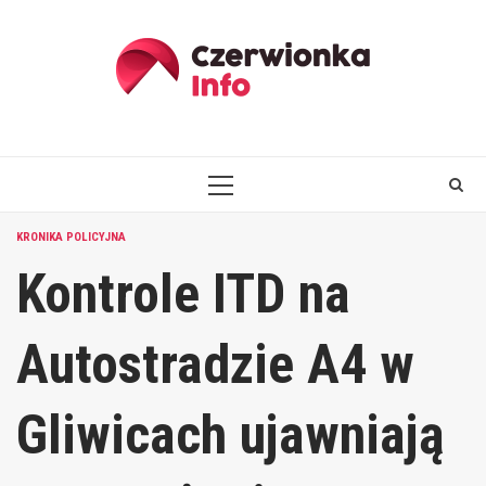
Skip
to
content
PRIMARY
MENU
KRONIKA POLICYJNA
Kontrole ITD na
Autostradzie A4 w
Gliwicach ujawniają