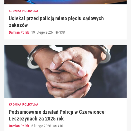
KRONIKA POLICYJNA
Uciekał przed policją mimo pięciu sądowych
zakazów
Damian Polak
19 lutego 2026
338
KRONIKA POLICYJNA
Podsumowanie działań Policji w Czerwionce-
Leszczynach za 2025 rok
Damian Polak
6 lutego 2026
410