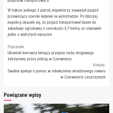
pojazdów transportowych.
W trakcie jednego z patroli, inspektorzy zauważyli pojazd
przewożący szeroki ładunek na autostradzie. Po bliższej
inspekcji okazało się, że pojazd transportował basen do
zabudowy ogrodowej o szerokości 3,7 metra, co stanowiło
jedno z wykrytych naruszeń.
Continue
Poprzedni:
Ukraiński kierowca łamiący przepisy ruchu drogowego
Reading
zatrzymany przez policję w Czerwionce
Kolejny:
Ewelina apeluje o pomoc w odnalezieniu skradzionego roweru
w Czerwionce-Leszczynach
Powiązane wpisy