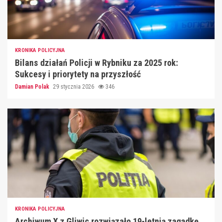
KRONIKA POLICYJNA
Bilans działań Policji w Rybniku za 2025 rok:
Sukcesy i priorytety na przyszłość
Damian Polak
29 stycznia 2026
346
KRONIKA POLICYJNA
Archiwum X z Gliwic rozwiązało 19-letnią zagadkę