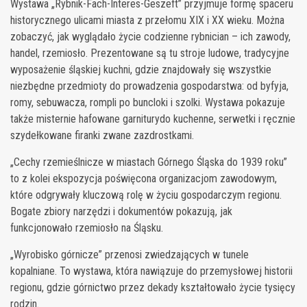
Wystawa „Rybnik-Fach-Interes-Geszeft” przyjmuje formę spaceru
historycznego ulicami miasta z przełomu XIX i XX wieku. Można
zobaczyć, jak wyglądało życie codzienne rybnician – ich zawody,
handel, rzemiosło. Prezentowane są tu stroje ludowe, tradycyjne
wyposażenie śląskiej kuchni, gdzie znajdowały się wszystkie
niezbędne przedmioty do prowadzenia gospodarstwa: od byfyja,
romy, sebuwacza, rompli po buncloki i szolki. Wystawa pokazuje
także misternie hafowane garniturydo kuchenne, serwetki i ręcznie
szydełkowane firanki zwane zazdrostkami.
„Cechy rzemieślnicze w miastach Górnego Śląska do 1939 roku”
to z kolei ekspozycja poświęcona organizacjom zawodowym,
które odgrywały kluczową rolę w życiu gospodarczym regionu.
Bogate zbiory narzędzi i dokumentów pokazują, jak
funkcjonowało rzemiosło na Śląsku.
„Wyrobisko górnicze” przenosi zwiedzających w tunele
kopalniane. To wystawa, która nawiązuje do przemysłowej historii
regionu, gdzie górnictwo przez dekady kształtowało życie tysięcy
rodzin.