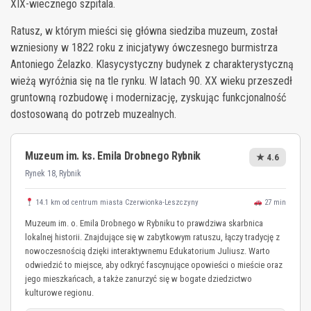
XIX-wiecznego szpitala.
Ratusz, w którym mieści się główna siedziba muzeum, został
wzniesiony w 1822 roku z inicjatywy ówczesnego burmistrza
Antoniego Żelazko. Klasycystyczny budynek z charakterystyczną
wieżą wyróżnia się na tle rynku. W latach 90. XX wieku przeszedł
gruntowną rozbudowę i modernizację, zyskując funkcjonalność
dostosowaną do potrzeb muzealnych.
Muzeum im. ks. Emila Drobnego Rybnik
★ 4.6
Rynek 18, Rybnik
14.1 km od centrum miasta Czerwionka-Leszczyny
27 min
Muzeum im. o. Emila Drobnego w Rybniku to prawdziwa skarbnica
lokalnej historii. Znajdujące się w zabytkowym ratuszu, łączy tradycję z
nowoczesnością dzięki interaktywnemu Edukatorium Juliusz. Warto
odwiedzić to miejsce, aby odkryć fascynujące opowieści o mieście oraz
jego mieszkańcach, a także zanurzyć się w bogate dziedzictwo
kulturowe regionu.