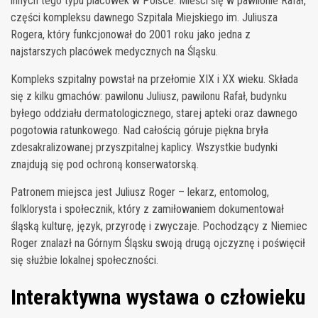
innych tego typu placówek w Polsce. Mieści się w pawilonie Rafał,
części kompleksu dawnego Szpitala Miejskiego im. Juliusza
Rogera, który funkcjonował do 2001 roku jako jedna z
najstarszych placówek medycznych na Śląsku.
Kompleks szpitalny powstał na przełomie XIX i XX wieku. Składa
się z kilku gmachów: pawilonu Juliusz, pawilonu Rafał, budynku
byłego oddziału dermatologicznego, starej apteki oraz dawnego
pogotowia ratunkowego. Nad całością góruje piękna bryła
zdesakralizowanej przyszpitalnej kaplicy. Wszystkie budynki
znajdują się pod ochroną konserwatorską.
Patronem miejsca jest Juliusz Roger – lekarz, entomolog,
folklorysta i społecznik, który z zamiłowaniem dokumentował
śląską kulturę, język, przyrodę i zwyczaje. Pochodzący z Niemiec
Roger znalazł na Górnym Śląsku swoją drugą ojczyznę i poświęcił
się służbie lokalnej społeczności.
Interaktywna wystawa o człowieku