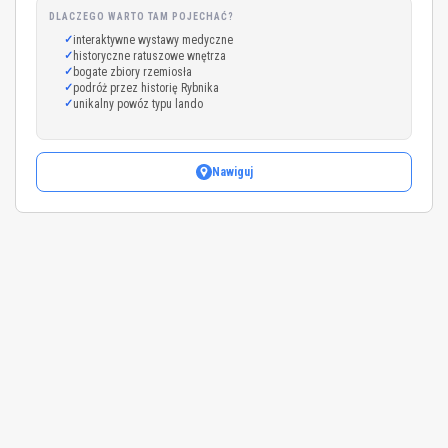
DLACZEGO WARTO TAM POJECHAĆ?
interaktywne wystawy medyczne
historyczne ratuszowe wnętrza
bogate zbiory rzemiosła
podróż przez historię Rybnika
unikalny powóz typu lando
Nawiguj
Leaflet
|
©
OpenStreetMap
+
−