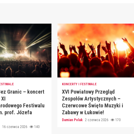
ESTIWALE
KONCERTY I FESTIWALE
ez Granic – koncert
XVI Powiatowy Przegląd
 XI
Zespołów Artystycznych –
rodowego Festiwalu
Czerwcowe Święto Muzyki i
. prof. Józefa
Zabawy w Łukowie!
Damian Polak
2 czerwca 2026
170
k
16 czerwca 2026
140