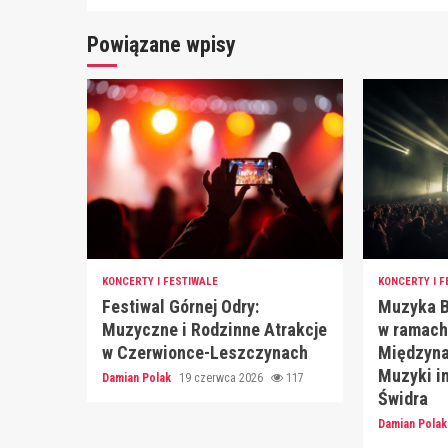
Powiązane wpisy
KONCERTY I FESTIWALE
KONCERTY I F
Festiwal Górnej Odry:
Muzyka B
Muzyczne i Rodzinne Atrakcje
w ramach
w Czerwionce-Leszczynach
Międzyna
Muzyki im
Damian Polak
19 czerwca 2026
117
Świdra
Damian Pola