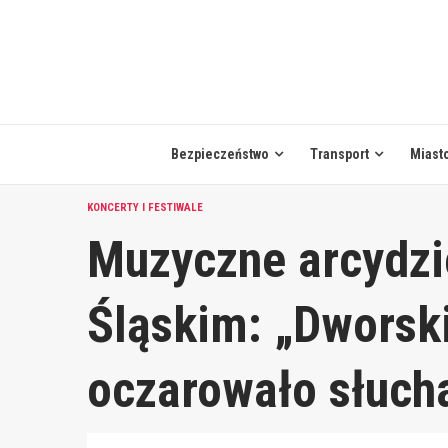
Skip
to
content
Bezpieczeństwo
Transport
Miast
KONCERTY I FESTIWALE
Muzyczne arcydzi
Śląskim: „Dworsk
oczarowało słuch