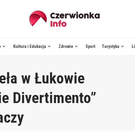
o
Kultura i Edukacja
Zdrowie
Sport
Turystyka
L
eła w Łukowie
ie Divertimento”
aczy