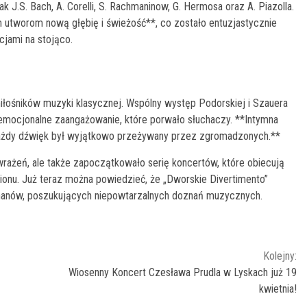
 J.S. Bach, A. Corelli, S. Rachmaninow, G. Hermosa oraz A. Piazolla.
 utworom nową głębię i świeżość**, co zostało entuzjastycznie
cjami na stojąco.
iłośników muzyki klasycznej. Wspólny występ Podorskiej i Szauera
że emocjonalne zaangażowanie, które porwało słuchaczy. **Intymna
 każdy dźwięk był wyjątkowo przeżywany przez zgromadzonych.**
wrażeń, ale także zapoczątkowało serię koncertów, które obiecują
ionu. Już teraz można powiedzieć, że „Dworskie Divertimento”
lomanów, poszukujących niepowtarzalnych doznań muzycznych.
Kolejny:
Wiosenny Koncert Czesława Prudla w Lyskach już 19
kwietnia!