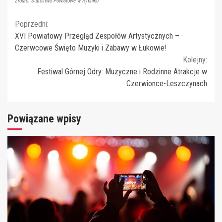
Źródło: Starostwo Powiatowe w Rybniku
Continue
Poprzedni:
XVI Powiatowy Przegląd Zespołów Artystycznych –
Reading
Czerwcowe Święto Muzyki i Zabawy w Łukowie!
Kolejny:
Festiwal Górnej Odry: Muzyczne i Rodzinne Atrakcje w
Czerwionce-Leszczynach
Powiązane wpisy