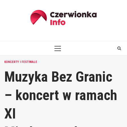
Skip
to
content
PRIMARY
MENU
KONCERTY I FESTIWALE
Muzyka Bez Granic
– koncert w ramach
XI