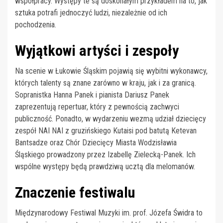
współpracy. Występy te są doskonałym przykładem na to, jak
sztuka potrafi jednoczyć ludzi, niezależnie od ich
pochodzenia.
Wyjątkowi artyści i zespoły
Na scenie w Łukowie Śląskim pojawią się wybitni wykonawcy,
których talenty są znane zarówno w kraju, jak i za granicą.
Sopranistka Hanna Panek i pianista Dariusz Panek
zaprezentują repertuar, który z pewnością zachwyci
publiczność. Ponadto, w wydarzeniu wezmą udział dziecięcy
zespół NAI NAI z gruzińskiego Kutaisi pod batutą Ketevan
Bantsadze oraz Chór Dziecięcy Miasta Wodzisławia
Śląskiego prowadzony przez Izabellę Zielecką-Panek. Ich
wspólne występy będą prawdziwą ucztą dla melomanów.
Znaczenie festiwalu
Międzynarodowy Festiwal Muzyki im. prof. Józefa Świdra to