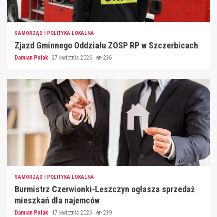
SAMORZĄD I POLITYKA LOKALNA
Zjazd Gminnego Oddziału ZOSP RP w Szczerbicach
Damian Polak
27 kwietnia 2026
236
SAMORZĄD I POLITYKA LOKALNA
Burmistrz Czerwionki-Leszczyn ogłasza sprzedaż
mieszkań dla najemców
Damian Polak
17 kwietnia 2026
239