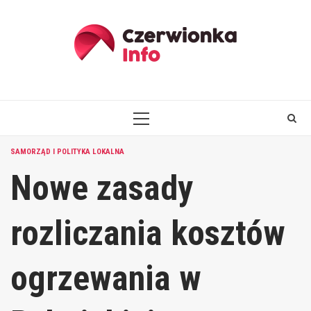
Skip
to
content
PRIMARY
MENU
SAMORZĄD I POLITYKA LOKALNA
Nowe zasady
rozliczania kosztów
ogrzewania w