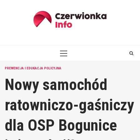
Skip
to
content
PRIMARY
MENU
PREWENCJA I EDUKACJA POLICYJNA
Nowy samochód
ratowniczo-gaśniczy
dla OSP Bogunice