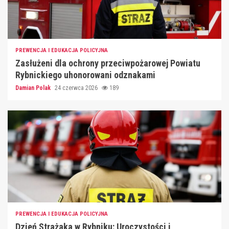
PREWENCJA I EDUKACJA POLICYJNA
Zasłużeni dla ochrony przeciwpożarowej Powiatu
Rybnickiego uhonorowani odznakami
Damian Polak
24 czerwca 2026
189
PREWENCJA I EDUKACJA POLICYJNA
Dzień Strażaka w Rybniku: Uroczystości i