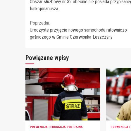
Obszar służbowy nr 32 obecnie nie posiada przypisan
funkcjonariusza.
Continue
Poprzedni:
Uroczyste przyjęcie nowego samochodu ratowniczo-
Reading
gaśniczego w Gminie Czerwionka-Leszczyny
Powiązane wpisy
PREWENCJA I EDUKACJA POLICYJNA
PREWENCJA I