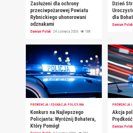
Zasłużeni dla ochrony
Dzień St
przeciwpożarowej Powiatu
Uroczysto
Rybnickiego uhonorowani
dla Boha
odznakami
Damian Pola
Damian Polak
24 czerwca 2026
188
PREWENCJA I EDUKACJA POLICYJNA
PREWENCJA I
Konkurs na Najlepszego
Akcja po
Policjanta: Wyróżnij Bohatera,
Prędkość
Który Pomógł
Damian Pola