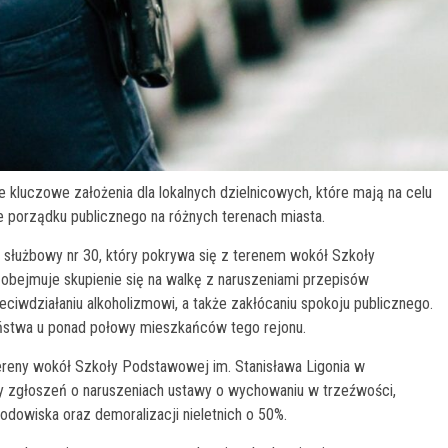
kluczowe założenia dla lokalnych dzielnicowych, które mają na celu
porządku publicznego na różnych terenach miasta.
r służbowy nr 30, który pokrywa się z terenem wokół Szkoły
obejmuje skupienie się na walkę z naruszeniami przepisów
ciwdziałaniu alkoholizmowi, a także zakłócaniu spokoju publicznego.
ństwa u ponad połowy mieszkańców tego rejonu.
tereny wokół Szkoły Podstawowej im. Stanisława Ligonia w
zby zgłoszeń o naruszeniach ustawy o wychowaniu w trzeźwości,
dowiska oraz demoralizacji nieletnich o 50%.