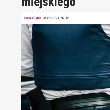
miejskiego
Damian Polak
28 lipca 2024
687