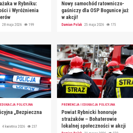
rażaka w Rybniku:
Nowy samochód ratowniczo-
ści i Wyróżnienia
gaśniczy dla OSP Bogunice już
terów
w akcji!
k
28 maja 2026
199
Damian Polak
25 maja 2026
175
 EDUKACJA POLICYJNA
PREWENCJA I EDUKACJA POLICYJNA
licyjna „Bezpieczna
Powiat Rybnicki honoruje
strażaków – Bohaterowie
lokalnej społeczności w akcji
k
4 kwietnia 2026
237