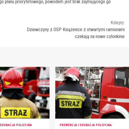
ego planu priorytetowego, powodem jest brak zajmującego go
Kolejny:
Dziewczyny z OSP Książenice z otwartymi ramionami
czekają na nowe członkinie
 EDUKACJA POLICYJNA
PREWENCJA I EDUKACJA POLICYJNA