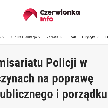
o
Kultura i Edukacja
Zdrowie
Sport
Turystyka
L
misariatu Policji w
czynach na poprawę
ublicznego i porządku