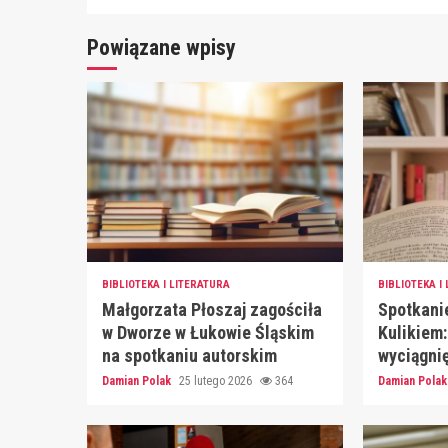
Powiązane wpisy
BIBLIOTEKA I LITERATURA
BIBLIOTEKA I
Małgorzata Płoszaj zagościła
Spotkani
w Dworze w Łukowie Śląskim
Kulikiem:
na spotkaniu autorskim
wyciągnię
Damian Polak
25 lutego 2026
364
Damian Pola