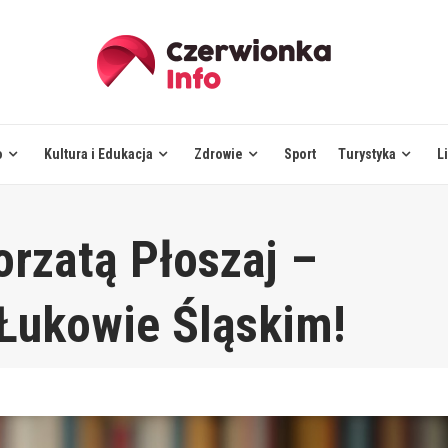
o
Kultura i Edukacja
Zdrowie
Sport
Turystyka
L
rzatą Płoszaj –
 Łukowie Śląskim!