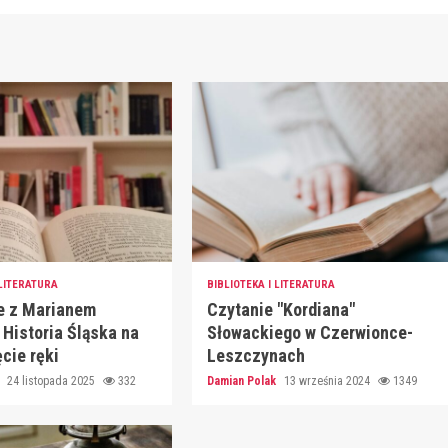
 LITERATURA
BIBLIOTEKA I LITERATURA
e z Marianem
Czytanie "Kordiana"
 Historia Śląska na
Słowackiego w Czerwionce-
cie ręki
Leszczynach
k
24 listopada 2025
332
Damian Polak
13 września 2024
1349