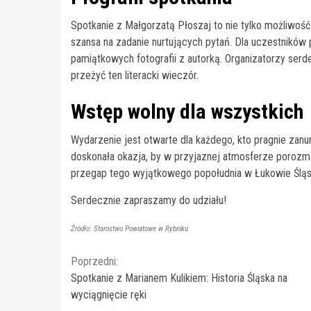
Spotkanie z Małgorzatą Płoszaj to nie tylko możliwość
szansa na zadanie nurtujących pytań. Dla uczestnikó
pamiątkowych fotografii z autorką. Organizatorzy serd
przeżyć ten literacki wieczór.
Wstęp wolny dla wszystkich
Wydarzenie jest otwarte dla każdego, kto pragnie zanurz
doskonała okazja, by w przyjaznej atmosferze porozmaw
przegap tego wyjątkowego popołudnia w Łukowie Śląs
Serdecznie zapraszamy do udziału!
Źródło: Starostwo Powiatowe w Rybniku
Continue
Poprzedni:
Spotkanie z Marianem Kulikiem: Historia Śląska na
Reading
wyciągnięcie ręki