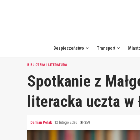
Skip
to
content
Bezpieczeństwo
Transport
Miast
BIBLIOTEKA I LITERATURA
Spotkanie z Małgo
literacka uczta w
Damian Polak
12 lutego 2026
359