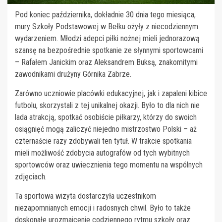
Pod koniec października, dokładnie 30 dnia tego miesiąca,
mury Szkoły Podstawowej w Bełku ożyły z niecodziennym
wydarzeniem. Młodzi adepci piłki nożnej mieli jednorazową
szansę na bezpośrednie spotkanie ze słynnymi sportowcami
– Rafałem Janickim oraz Aleksandrem Buksą, znakomitymi
zawodnikami drużyny Górnika Zabrze.
Zarówno uczniowie placówki edukacyjnej, jak i zapaleni kibice
futbolu, skorzystali z tej unikalnej okazji. Było to dla nich nie
lada atrakcją, spotkać osobiście piłkarzy, którzy do swoich
osiągnięć mogą zaliczyć niejedno mistrzostwo Polski – aż
czternaście razy zdobywali ten tytuł. W trakcie spotkania
mieli możliwość zdobycia autografów od tych wybitnych
sportowców oraz uwiecznienia tego momentu na wspólnych
zdjęciach.
Ta sportowa wizyta dostarczyła uczestnikom
niezapomnianych emocji i radosnych chwil. Było to także
doskonałe urozmaicenie codziennego rytmu szkoły oraz