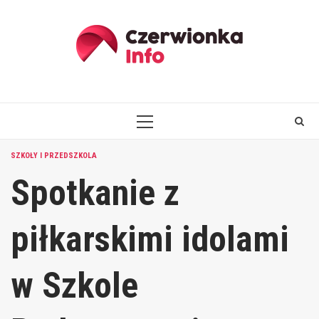
Skip
to
content
PRIMARY
MENU
SZKOŁY I PRZEDSZKOLA
Spotkanie z
piłkarskimi idolami
w Szkole