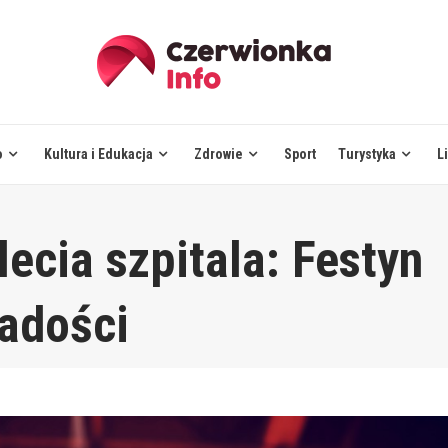
o
Kultura i Edukacja
Zdrowie
Sport
Turystyka
L
ecia szpitala: Festyn
radości