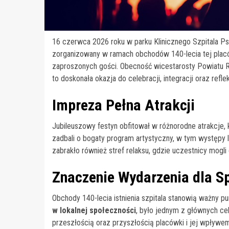
16 czerwca 2026 roku w parku Klinicznego Szpitala P
zorganizowany w ramach obchodów 140-lecia tej placów
zaproszonych gości. Obecność wicestarosty Powiatu Ryb
to doskonała okazja do celebracji, integracji oraz refl
Impreza Pełna Atrakcji
Jubileuszowy festyn obfitował w różnorodne atrakcje, 
zadbali o bogaty program artystyczny, w tym występy 
zabrakło również stref relaksu, gdzie uczestnicy mog
Znaczenie Wydarzenia dla S
Obchody 140-lecia istnienia szpitala stanowią ważny punk
w lokalnej społeczności
, było jednym z głównych celó
przeszłością oraz przyszłością placówki i jej wpływem 