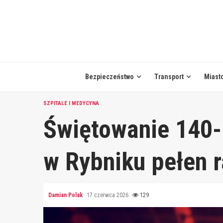
Skip
to
content
Bezpieczeństwo
Transport
Miast
SZPITALE I MEDYCYNA
Świętowanie 140-l
w Rybniku pełen 
Damian Polak
17 czerwca 2026
129