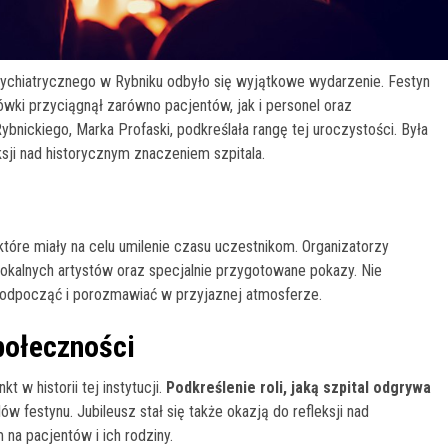
sychiatrycznego w Rybniku odbyło się wyjątkowe wydarzenie. Festyn
ki przyciągnął zarówno pacjentów, jak i personel oraz
nickiego, Marka Profaski, podkreślała rangę tej uroczystości. Była
eksji nad historycznym znaczeniem szpitala.
które miały na celu umilenie czasu uczestnikom. Organizatorzy
lokalnych artystów oraz specjalnie przygotowane pokazy. Nie
li odpocząć i porozmawiać w przyjaznej atmosferze.
połeczności
t w historii tej instytucji.
Podkreślenie roli, jaką szpital odgrywa
w festynu. Jubileusz stał się także okazją do refleksji nad
na pacjentów i ich rodziny.