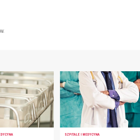
ku:
MEDYCYNA
SZPITALE I MEDYCYNA