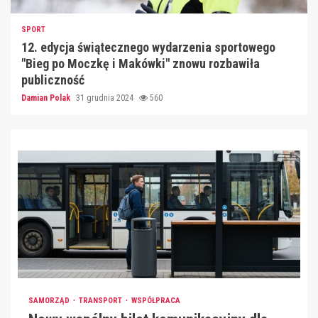
SPORT
12. edycja świątecznego wydarzenia sportowego
"Bieg po Moczkę i Makówki" znowu rozbawiła
publiczność
Damian Polak
31 grudnia 2024
560
SAMORZĄD
TRANSPORT
WSPÓŁPRACA