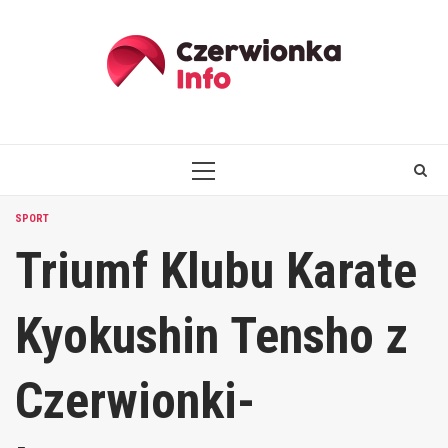
Skip
to
content
PRIMARY
MENU
SPORT
Triumf Klubu Karate
Kyokushin Tensho z
Czerwionki-