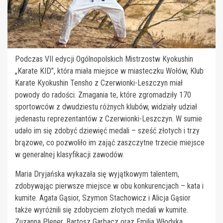
Podczas VII edycji Ogólnopolskich Mistrzostw Kyokushin
„Karate KID”, która miała miejsce w miasteczku Wołów, Klub
Karate Kyokushin Tensho z Czerwionki-Leszczyn miał
powody do radości. Zmagania te, które zgromadziły 170
sportowców z dwudziestu różnych klubów, widziały udział
jedenastu reprezentantów z Czerwionki-Leszczyn. W sumie
udało im się zdobyć dziewięć medali – sześć złotych i trzy
brązowe, co pozwoliło im zająć zaszczytne trzecie miejsce
w generalnej klasyfikacji zawodów.
Maria Dryjańska wykazała się wyjątkowym talentem,
zdobywając pierwsze miejsce w obu konkurencjach – kata i
kumite. Agata Gąsior, Szymon Stachowicz i Alicja Gąsior
także wyróżnili się zdobyciem złotych medali w kumite.
Zuzanna Plener, Bartosz Garbacz oraz Emilia Włodyka