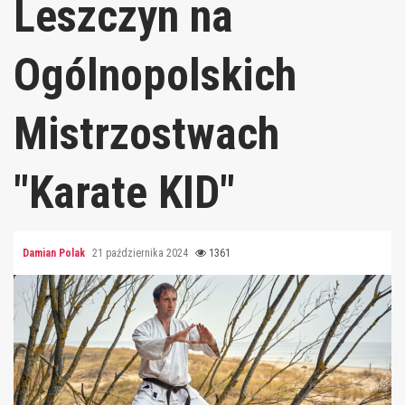
Leszczyn na
Ogólnopolskich
Mistrzostwach
"Karate KID"
Damian Polak
21 października 2024
1361