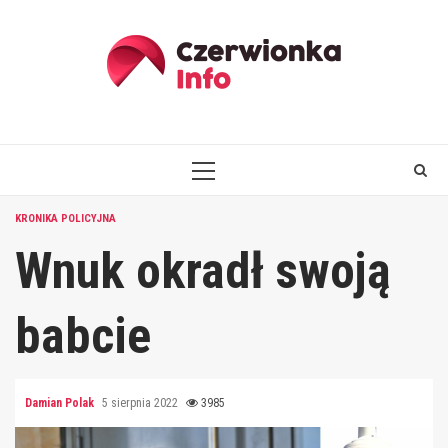
Skip
to
content
PRIMARY
MENU
KRONIKA POLICYJNA
Wnuk okradł swoją
babcie
Damian Polak
5 sierpnia 2022
3985