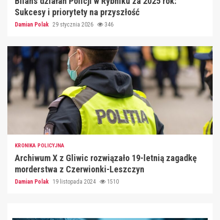
Bilans działań Policji w Rybniku za 2025 rok:
Sukcesy i priorytety na przyszłość
Damian Polak
29 stycznia 2026
346
KRONIKA POLICYJNA
Archiwum X z Gliwic rozwiązało 19-letnią zagadkę
morderstwa z Czerwionki-Leszczyn
Damian Polak
19 listopada 2024
1510