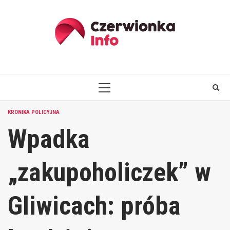
Skip
to
content
PRIMARY
MENU
KRONIKA POLICYJNA
Wpadka
„zakupoholiczek” w
Gliwicach: próba