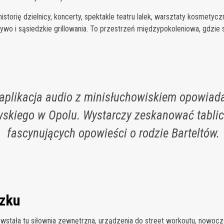
torię dzielnicy, koncerty, spektakle teatru lalek, warsztaty kosmetycz
żywo i sąsiedzkie grillowania. To przestrzeń międzypokoleniowa, gdzie
aplikacja audio z minisłuchowiskiem opowiadaj
wskiego w Opolu. Wystarczy zeskanować tablic
fascynujących opowieści o rodzie Barteltów.
czku
wstała tu siłownia zewnętrzna, urządzenia do street workoutu, nowocz