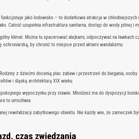
 funkcjonuje jako lodowisko – to dodatkowa atrakcja w chłodniejszyc
relaks. Całość uzupełnia infrastruktura sanitarna, dostęp do wody pitnej 
gólny klimat. Można tu spacerować alejkami, odpoczywać na ławkach c
 ochroniarską, by chronić to miejsce przed aktami wandalizmu.
dziny z dziećmi docenią plac zabaw i przestrzeń do biegania, osoby a
eltów i śląską architekturą XIX wieku.
 spokojnego wypoczynku przy stawie. Młodzież ma do dyspozycji boisko
ura to umożliwia.
nej rewitalizacji zabytkowego obiektu. Nie każdy wie, że zameczek był 
azd, czas zwiedzania