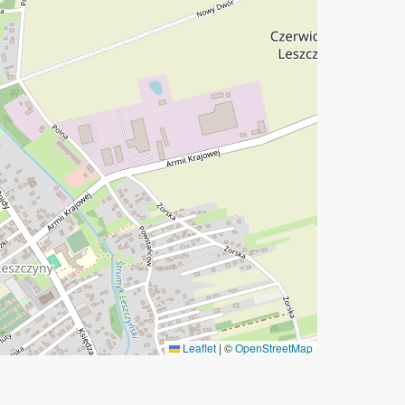
Leaflet
|
©
OpenStreetMap