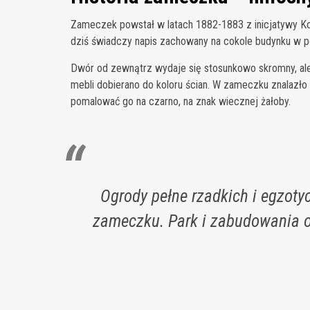
Zameczek powstał w latach 1882-1883 z inicjatywy Kon
dziś świadczy napis zachowany na cokole budynku w po
Dwór od zewnątrz wydaje się stosunkowo skromny, ale
mebli dobierano do koloru ścian. W zameczku znalazło 
pomalować go na czarno, na znak wiecznej żałoby.
Ogrody pełne rzadkich i egzotyc
zameczku. Park i zabudowania ot