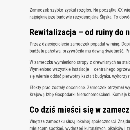
Zameczek szybko zyskał rozgłos. Na początku XX wiek
najpiękniejsze budowle rezydencjalne Śląska. To dowód 
Rewitalizacja – od ruiny do 
Przez dziesięciolecia zameczek popadał w ruinę. Dopi
budżetu państwa, przywróciła mu dawną świetność. Prac
W zameczku wymieniono stropy z drewnianych na sta
Wymieniono wszystkie instalacje – centralnego ogrzew
się wiernie oddać pierwotny kształt budynku, wykorzyst
Efekty prac zostały docenione. Zameczek otrzymał wyr
Krajową Izbę Gospodarki Nieruchomościami. Komisja k
Co dziś mieści się w zamec
Wnętrza zameczku służą lokalnej społeczności. Znajdu
miejscem spotkań, wydarzeń kulturalnych, pikników i 