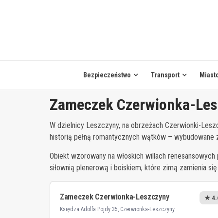
Skip
to
content
Bezpieczeństwo
Transport
Miast
Zameczek Czerwionka-Les
W dzielnicy Leszczyny, na obrzeżach Czerwionki-Lesz
historią pełną romantycznych wątków – wybudowane z mi
Obiekt wzorowany na włoskich willach renesansowych 
siłownią plenerową i boiskiem, które zimą zamienia się
Zameczek Czerwionka-Leszczyny
★ 4.
Księdza Adolfa Pojdy 35, Czerwionka-Leszczyny