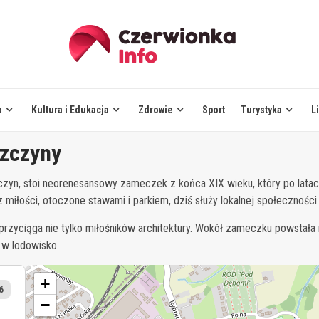
o
Kultura i Edukacja
Zdrowie
Sport
Turystyka
L
zczyny
czyn, stoi neorenesansowy zameczek z końca XIX wieku, który po latac
łości, otoczone stawami i parkiem, dziś służy lokalnej społeczności ja
przyciąga nie tylko miłośników architektury. Wokół zameczku powsta
 w lodowisko.
+
6
−