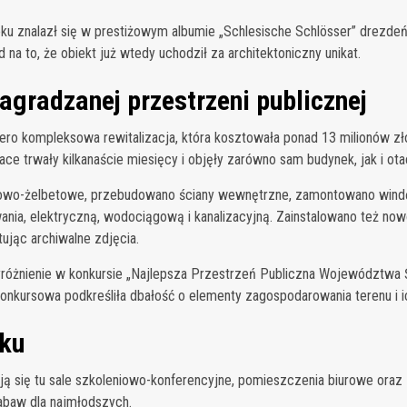
u znalazł się w prestiżowym albumie „Schlesische Schlösser” drezdeń
na to, że obiekt już wtedy uchodził za architektoniczny unikat.
nagradzanej przestrzeni publicznej
ero kompleksowa rewitalizacja, która kosztowała ponad 13 milionów zł
e trwały kilkanaście miesięcy i objęły zarówno sam budynek, jak i ota
lowo-żelbetowe, przebudowano ściany wewnętrzne, zamontowano wind
ania, elektryczną, wodociągową i kanalizacyjną. Zainstalowano też now
ując archiwalne zdjęcia.
óżnienie w konkursie „Najlepsza Przestrzeń Publiczna Województwa Śl
onkursowa podkreśliła dbałość o elementy zagospodarowania terenu i i
zku
ją się tu sale szkoleniowo-konferencyjne, pomieszczenia biurowe oraz 
zabaw dla najmłodszych.