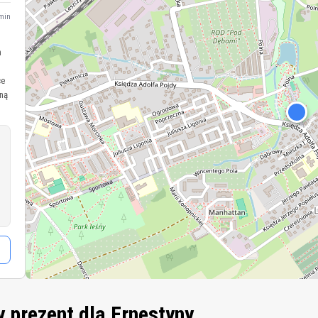
min
h
ce
dną
 prezent dla Ernestyny