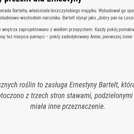
rada Bartelta, właściciela leszczyńskiego majątku. Wybudował go specj
łudniowo-wschodnim narożniku. Bartelt słynął jako „dobry pan na Lesz
 wnętrza zaprojektowano z wielkim przepychem. Każdy pokój pomalowa
się też miejsce pamięci – pokój zadedykowany Annie, pierwszej żonie Ba
znych roślin to zasługa Ernestyny Bartelt, któr
oczono z trzech stron stawami, podzielonymi 
miała inne przeznaczenie.