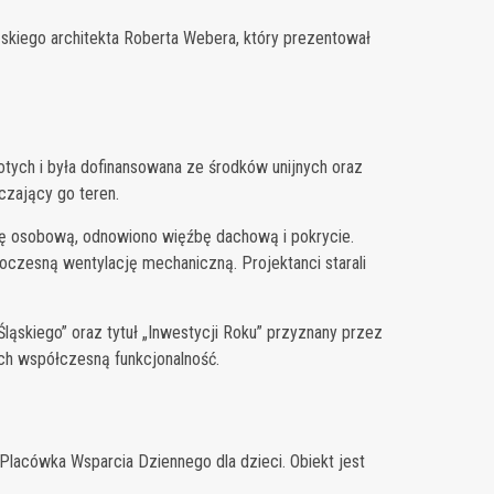
skiego architekta Roberta Webera, który prezentował
otych i była dofinansowana ze środków unijnych oraz
czający go teren.
ę osobową, odnowiono więźbę dachową i pokrycie.
oczesną wentylację mechaniczną. Projektanci starali
ąskiego” oraz tytuł „Inwestycji Roku” przyznany przez
ch współczesną funkcjonalność.
Placówka Wsparcia Dziennego dla dzieci. Obiekt jest