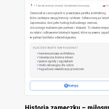
1.7 km od centrum miasta Czerwionka-Leszczyny
4 
Zameczek w Leszczynach to prawdziwa perełka architektury,
która zachwyca swoją historią i urokiem. Odtworzony po latac
zapomnienia, dziś pełni funkcję kulturalnego centrum,
otoczonego malowniczym parkiem i stawami. To idealne miejs
na relaks i odkrywanie lokalnych legend, które na pewno zapa
w pamięć każdemu odwiedzającemu.
DLACZEGO WARTO TAM POJECHAĆ?
neorenesansowa architektura
romantyczna historia miłości
piękne ogrody z egzotykami
strefa rekreacyjna dla rodzin
nagradzana rewitalizacja przestrzeni
Nawiguj
Historia zameczku – miłosny