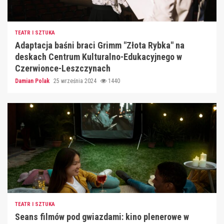
TEATR I SZTUKA
Adaptacja baśni braci Grimm "Złota Rybka" na
deskach Centrum Kulturalno-Edukacyjnego w
Czerwionce-Leszczynach
Damian Polak
25 września 2024
1440
TEATR I SZTUKA
Seans filmów pod gwiazdami: kino plenerowe w