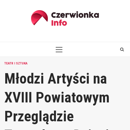
Skip
to
content
PRIMARY
MENU
TEATR I SZTUKA
Młodzi Artyści na
XVIII Powiatowym
Przeglądzie