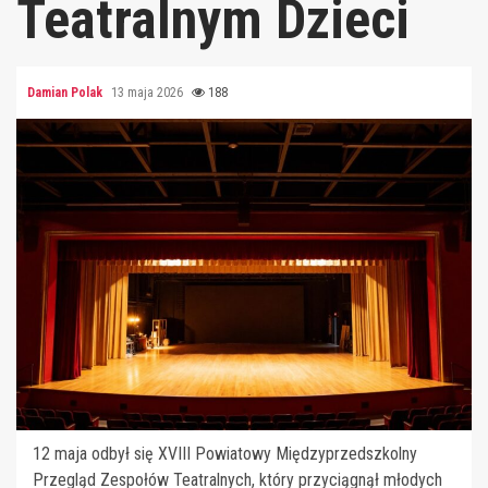
Teatralnym Dzieci
Damian Polak
13 maja 2026
188
12 maja odbył się XVIII Powiatowy Międzyprzedszkolny
Przegląd Zespołów Teatralnych, który przyciągnął młodych