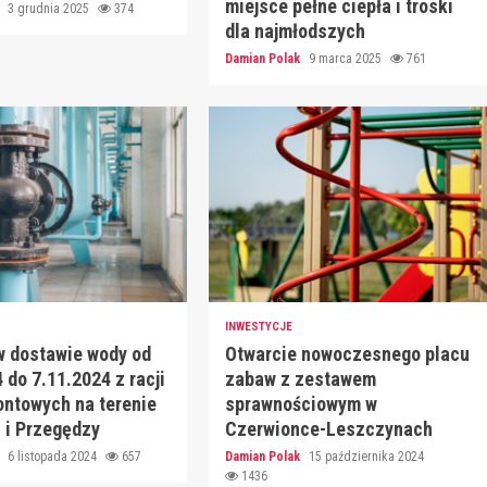
miejsce pełne ciepła i troski
k
3 grudnia 2025
374
dla najmłodszych
Damian Polak
9 marca 2025
761
INWESTYCJE
w dostawie wody od
Otwarcie nowoczesnego placu
 do 7.11.2024 z racji
zabaw z zestawem
ontowych na terenie
sprawnościowym w
 i Przegędzy
Czerwionce-Leszczynach
k
6 listopada 2024
657
Damian Polak
15 października 2024
1436