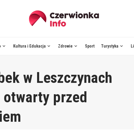
o
Kultura i Edukacja
Zdrowie
Sport
Turystyka
L
bek w Leszczynach
 otwarty przed
ciem