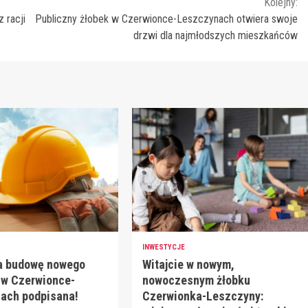
Kolejny:
 racji
Publiczny żłobek w Czerwionce-Leszczynach otwiera swoje
drzwi dla najmłodszych mieszkańców
INWESTYCJE
a budowę nowego
Witajcie w nowym,
 w Czerwionce-
nowoczesnym żłobku
ach podpisana!
Czerwionka-Leszczyny: