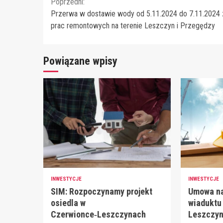
Continue
Poprzedni:
Przerwa w dostawie wody od 5.11.2024 do 7.11.2024 z
Reading
prac remontowych na terenie Leszczyn i Przegędzy
Powiązane wpisy
INWESTYCJE
INWESTYCJE
SIM: Rozpoczynamy projekt
Umowa n
osiedla w
wiaduktu
Czerwionce‑Leszczynach
Leszczyn