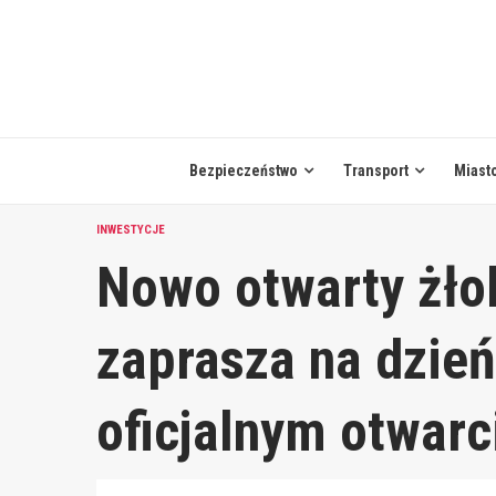
Skip
to
content
Bezpieczeństwo
Transport
Miast
INWESTYCJE
Nowo otwarty żło
zaprasza na dzień
oficjalnym otwar